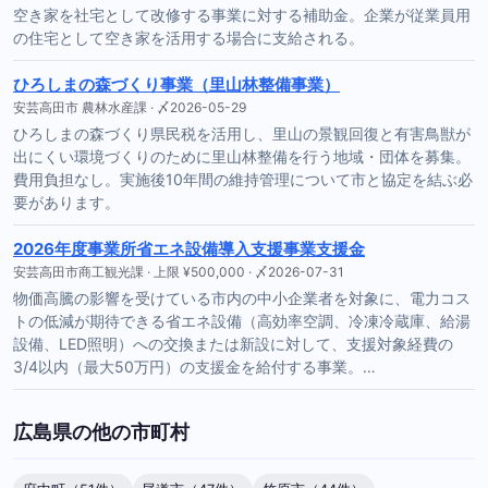
空き家を社宅として改修する事業に対する補助金。企業が従業員用
の住宅として空き家を活用する場合に支給される。
ひろしまの森づくり事業（里山林整備事業）
安芸高田市 農林水産課 · 〆2026-05-29
ひろしまの森づくり県民税を活用し、里山の景観回復と有害鳥獣が
出にくい環境づくりのために里山林整備を行う地域・団体を募集。
費用負担なし。実施後10年間の維持管理について市と協定を結ぶ必
要があります。
2026年度事業所省エネ設備導入支援事業支援金
安芸高田市商工観光課 · 上限 ¥500,000 · 〆2026-07-31
物価高騰の影響を受けている市内の中小企業者を対象に、電力コス
トの低減が期待できる省エネ設備（高効率空調、冷凍冷蔵庫、給湯
設備、LED照明）への交換または新設に対して、支援対象経費の
3/4以内（最大50万円）の支援金を給付する事業。…
広島県の他の市町村