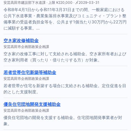
安芸高田市建設部下水道課 · 上限 ¥220,000 · 〆2029-03-31
令和8年4月1日から令和11年3月31日までの間、一般家庭における
公共下水道事業・農業集落排水事業及びコミュニティ・プラント整
備事業の受益者負担金等を、公共ます1個当たり30万円から22万円
に減額する事業。…
空き家改修補助金
安芸高田市企画部政策企画課
空き家の改修工事に対して支給される補助金。空き家所有者および
空き家利用者（買ったり・借りたりする方）が対象。
若者世帯住宅新築等補助金
安芸高田市企画部政策企画課
若者世帯が住宅を新築する場合に支給される補助金。定住促進を目
的とした支援制度。
優良住宅団地開発支援補助金
安芸高田市企画部政策企画課
優良住宅団地の開発を支援する補助金。住宅団地開発事業者が対
象。