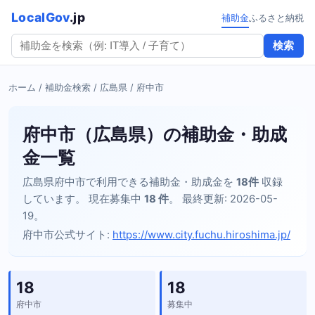
LocalGov
.jp
補助金
ふるさと納税
検索
ホーム
/
補助金検索
/
広島県
/ 府中市
府中市（広島県）の補助金・助成
金一覧
広島県府中市で利用できる補助金・助成金を
18件
収録
しています。 現在募集中
18 件
。 最終更新: 2026-05-
19。
府中市公式サイト:
https://www.city.fuchu.hiroshima.jp/
18
18
府中市
募集中