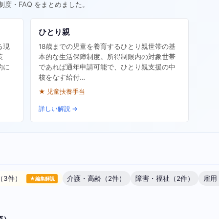
制度・FAQ をまとめました。
ひとり親
る現
18歳までの児童を養育するひとり親世帯の基
策
本的な生活保障制度。所得制限内の対象世帯
的に
であれば通年申請可能で、ひとり親支援の中
核をなす給付…
★ 児童扶養手当
詳しい解説 →
（3件）
介護・高齢（2件）
障害・福祉（2件）
雇用
★編集解説