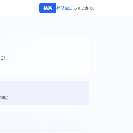
補助金
ふるさと納税
検索
-21。
額明記