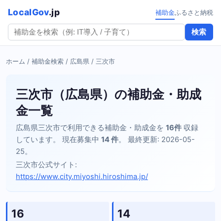
LocalGov
.jp
補助金
ふるさと納税
検索
ホーム
/
補助金検索
/
広島県
/ 三次市
三次市（広島県）の補助金・助成
金一覧
広島県三次市で利用できる補助金・助成金を
16件
収録
しています。 現在募集中
14 件
。 最終更新: 2026-05-
25。
三次市公式サイト:
https://www.city.miyoshi.hiroshima.jp/
16
14