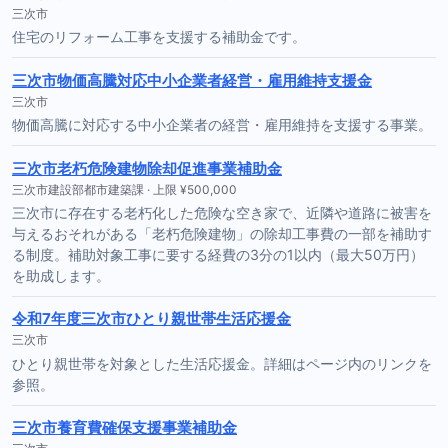
三次市
住宅のリフォーム工事を支援する補助金です。
三次市物価高騰対応中小企業者経営・雇用維持支援金
三次市
物価高騰に対応する中小企業者の経営・雇用維持を支援する事業。
三次市老朽危険建物除却促進事業補助金
三次市建設部都市建築課 · 上限 ¥500,000
三次市に存在する老朽化した危険な空き家で、近隣や道路に被害を
与えるおそれがある「老朽危険建物」の除却工事費の一部を補助す
る制度。補助対象工事に要する経費の3分の1以内（最大50万円）
を助成します。
令和7年度三次市ひとり親世帯生活応援金
三次市
ひとり親世帯を対象とした生活応援金。詳細はページ内のリンクを
参照。
三次市養育費確保支援事業補助金