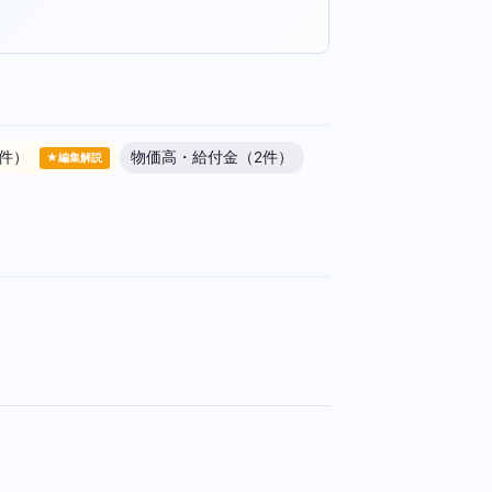
3件）
物価高・給付金（2件）
★編集解説
。