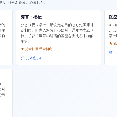
制度・FAQ をまとめました。
障害・福祉
医
括的
ひとり親世帯の生活安定を目的とした国庫補
0～
住施
助制度。町内の対象世帯に対し通年で支給さ
たは
的負
れ、子育て世帯の経済的基盤を支える中核的
帯の
施策。…
★ 
★ 児童扶養手当制度
詳し
詳しい解説 →
制
に対
で申