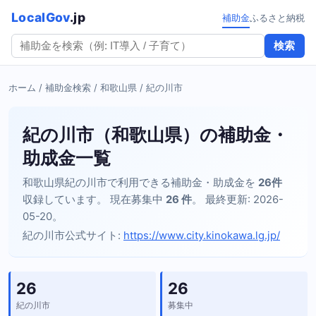
LocalGov
.jp
補助金
ふるさと納税
検索
ホーム
/
補助金検索
/
和歌山県
/ 紀の川市
紀の川市（和歌山県）の補助金・
助成金一覧
和歌山県紀の川市で利用できる補助金・助成金を
26件
収録しています。 現在募集中
26 件
。 最終更新: 2026-
05-20。
紀の川市公式サイト:
https://www.city.kinokawa.lg.jp/
26
26
紀の川市
募集中