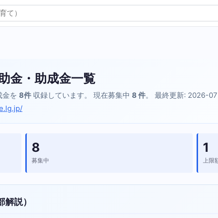
助金・助成金一覧
成金を
8件
収録しています。 現在募集中
8 件
。 最終更新: 2026-07
.lg.jp/
8
1
募集中
上限
部解説）