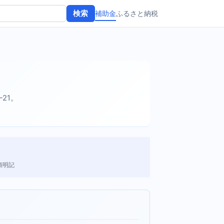
補助金
ふるさと納税
検索
-21。
額明記