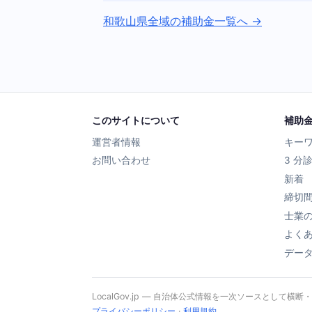
和歌山県全域の補助金一覧へ →
このサイトについて
補助
運営者情報
キー
お問い合わせ
3 分
新着
締切
士業
よく
デー
LocalGov.jp — 自治体公式情報を一次ソースとして横断
プライバシーポリシー
·
利用規約