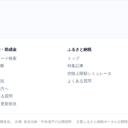
金・助成金
ふるさと納税
ワード検索
トップ
診断
特集記事
控除上限額シミュレータ
間近
よくある質問
の方へ
ある質問
タ更新状況
・構造化。 出典: 各自治体・中央省庁の公開資料、 主要ふるさと納税ポータル公開情報、 Wik