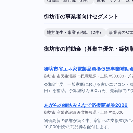
物価高・給付金（2件）
住宅・リフォーム（
御坊市の事業者向けセグメント
地方創生・事業者移転（2件）
事業者の省エ
御坊市の補助金（募集中優先・締切
御坊市省エネ家電製品買換促進事業補助金
御坊市 市民生活部 市民環境課 · 上限 ¥50,000 · 〆20
令和8年度、一般家庭における古いエアコン・
円）を補助。予算総額2,000万円、先着順での
あがらの御坊みんなで応援商品券2026
御坊市 産業建設部 産業振興課 · 上限 ¥10,000
物価高騰の影響が続く中、家計への支援並びに
10,000円分の商品券を配付します。