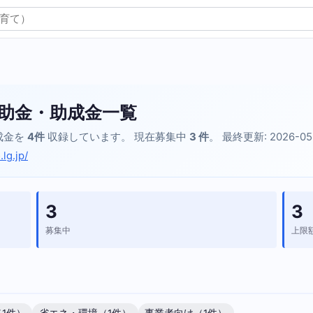
助金・助成金一覧
成金を
4件
収録しています。 現在募集中
3 件
。 最終更新: 2026-05
lg.jp/
3
3
募集中
上限