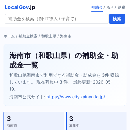
LocalGov
.jp
補助金
ふるさと納税
検索
ホーム
/
補助金検索
/
和歌山県
/ 海南市
海南市（和歌山県）の補助金・助
成金一覧
和歌山県海南市で利用できる補助金・助成金を
3件
収録
しています。 現在募集中
3 件
。 最終更新: 2026-05-
19。
海南市公式サイト:
https://www.city.kainan.lg.jp/
3
3
海南市
募集中