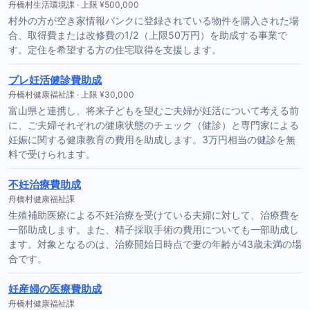
舟橋村生活環境課 · 上限 ¥500,000
村外の方が空き家情報バンクに登録されている物件を購入された場
合、取得費または改修費の1/2（上限50万円）を助成する事業で
す。定住を希望する方の住宅取得を支援します。
プレ妊活健診費助成
舟橋村健康福祉課 · 上限 ¥30,000
富山県と連携し、将来子どもを望むご夫婦が妊活について考える前
に、ご夫婦それぞれの健康状態のチェック（健診）と専門家による
妊娠に関する健康教育の費用を助成します。3万円相当の健診を無
料で受けられます。
不妊治療費助成
舟橋村健康福祉課
生殖補助医療による不妊治療を受けている夫婦に対して、治療費を
一部助成します。また、精子採取手術の費用についても一部助成し
ます。対象となるのは、治療開始日時点で妻の年齢が43歳未満の場
合です。
妊産婦の医療費助成
舟橋村健康福祉課