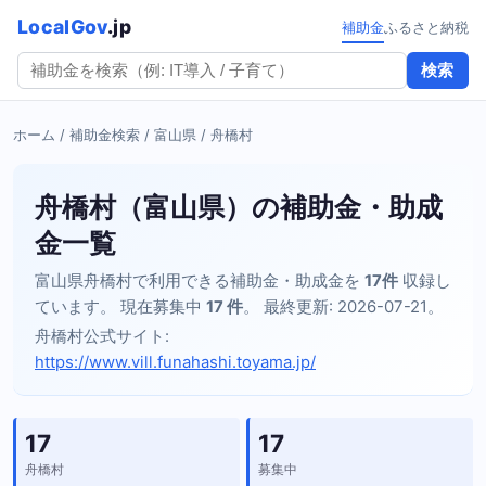
LocalGov
.jp
補助金
ふるさと納税
検索
ホーム
/
補助金検索
/
富山県
/ 舟橋村
舟橋村（富山県）の補助金・助成
金一覧
富山県舟橋村で利用できる補助金・助成金を
17件
収録し
ています。 現在募集中
17 件
。 最終更新: 2026-07-21。
舟橋村公式サイト:
https://www.vill.funahashi.toyama.jp/
17
17
舟橋村
募集中