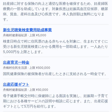
妊産婦に対する保険の向上と適切な医療を確保するため、妊産婦医
療費の一部を助成しています。対象疾患は妊娠高血圧症候群、糖尿
病、貧血、産科出血及び心疾患です。本人負担額は無料になりま
す。
新生児聴覚検査費用助成事業
舟橋村健康福祉課 · 上限 ¥5,000
検査日時点で村に住民票のある赤ちゃんを対象に、生まれてすぐに
受ける新生児聴覚検査にかかる費用を一部助成します。一人あたり
5,000円を上限とします。
出産育児一時金
舟橋村住民生活課 · 上限 ¥500,000
国民健康保険の被保険者が出産したときに支給される一時金です。
出産応援ギフト
舟橋村健康福祉課 · 上限 ¥50,000
母子健康手帳交付時に保健師による面談を実施し、妊娠期～子育て
期における各種サービスの説明や相談に応じます。また、出産応援
ギフトとして5万円を給付します。