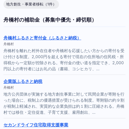
地方創生・事業者移転（1件）
舟橋村の補助金（募集中優先・締切順）
舟橋村ふるさと寄付金（ふるさと納税）
舟橋村
舟橋村を離れた村外在住者や舟橋村を応援したい方からの寄付を受
け付ける制度。2,000円を超える寄付で現在の住所地の住民税・所
得税から一定額が控除される。寄付金の使い道を指定でき、2,000
円以上の寄付者にはお礼の品（書籍、コシヒカリ、…
企業版ふるさと納税
舟橋村
地方公共団体が実施する地方創生事業に対して民間企業が寄附を行
った場合に、税制上の優遇措置が受けられる制度。寄附額の約９割
が税制上軽減され、実質的な企業負担は約１割に圧縮される。舟橋
村では移住・定住促進、子育て支援、雇用創出、…
セカンドライフ住宅取得支援事業