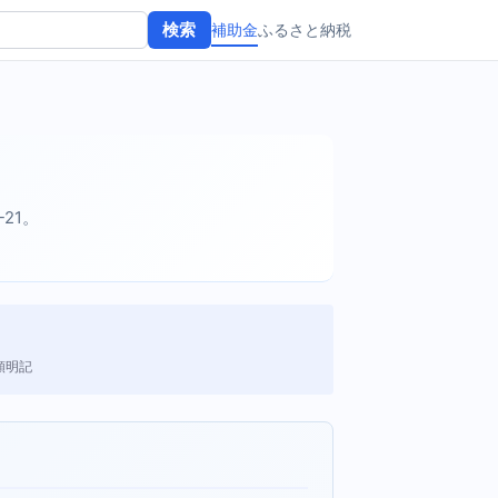
補助金
ふるさと納税
検索
-21。
額明記