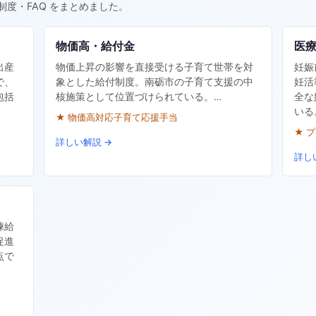
制度・FAQ をまとめました。
物価高・給付金
医
出産
物価上昇の影響を直接受ける子育て世帯を対
妊娠
で、
象とした給付制度。南砺市の子育て支援の中
妊活
包括
核施策として位置づけられている。…
全な
いる
★ 物価高対応子育て応援手当
★ 
詳しい解説 →
詳し
練給
促進
点で