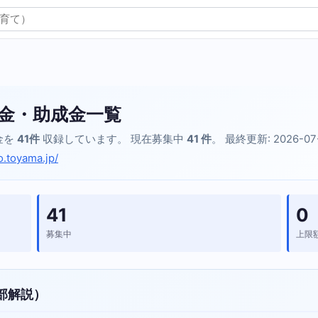
金・助成金一覧
金を
41件
収録しています。 現在募集中
41 件
。 最終更新: 2026-07
o.toyama.jp/
41
0
募集中
上限
部解説）