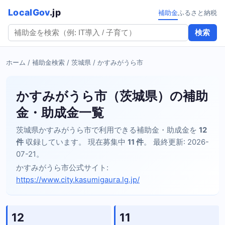
LocalGov
.jp
補助金
ふるさと納税
検索
ホーム
/
補助金検索
/
茨城県
/ かすみがうら市
かすみがうら市（茨城県）の補助
金・助成金一覧
茨城県かすみがうら市で利用できる補助金・助成金を
12
件
収録しています。 現在募集中
11 件
。 最終更新: 2026-
07-21。
かすみがうら市公式サイト:
https://www.city.kasumigaura.lg.jp/
12
11