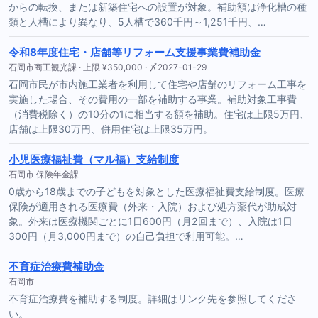
からの転換、または新築住宅への設置が対象。補助額は浄化槽の種
類と人槽により異なり、5人槽で360千円～1,251千円、…
令和8年度住宅・店舗等リフォーム支援事業費補助金
石岡市商工観光課 · 上限 ¥350,000 · 〆2027-01-29
石岡市民が市内施工業者を利用して住宅や店舗のリフォーム工事を
実施した場合、その費用の一部を補助する事業。補助対象工事費
（消費税除く）の10分の1に相当する額を補助。住宅は上限5万円、
店舗は上限30万円、併用住宅は上限35万円。
小児医療福祉費（マル福）支給制度
石岡市 保険年金課
0歳から18歳までの子どもを対象とした医療福祉費支給制度。医療
保険が適用される医療費（外来・入院）および処方薬代が助成対
象。外来は医療機関ごとに1日600円（月2回まで）、入院は1日
300円（月3,000円まで）の自己負担で利用可能。…
不育症治療費補助金
石岡市
不育症治療費を補助する制度。詳細はリンク先を参照してくださ
い。