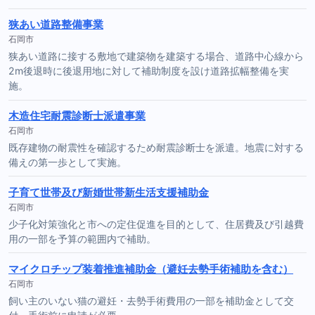
狭あい道路整備事業
石岡市
狭あい道路に接する敷地で建築物を建築する場合、道路中心線から
2m後退時に後退用地に対して補助制度を設け道路拡幅整備を実
施。
木造住宅耐震診断士派遣事業
石岡市
既存建物の耐震性を確認するため耐震診断士を派遣。地震に対する
備えの第一歩として実施。
子育て世帯及び新婚世帯新生活支援補助金
石岡市
少子化対策強化と市への定住促進を目的として、住居費及び引越費
用の一部を予算の範囲内で補助。
マイクロチップ装着推進補助金（避妊去勢手術補助を含む）
石岡市
飼い主のいない猫の避妊・去勢手術費用の一部を補助金として交