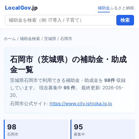
LocalGov
.jp
補助金
ふるさと納税
検索
ホーム
/
補助金検索
/
茨城県
/ 石岡市
石岡市（茨城県）の補助金・助成
金一覧
茨城県石岡市で利用できる補助金・助成金を
98件
収録
しています。 現在募集中
95 件
。 最終更新: 2026-05-
20。
石岡市公式サイト:
https://www.city.ishioka.lg.jp
98
95
石岡市
募集中