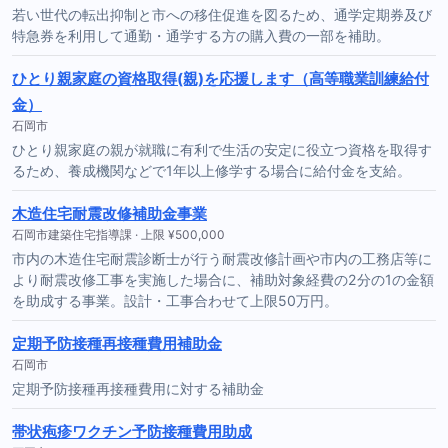
若い世代の転出抑制と市への移住促進を図るため、通学定期券及び
特急券を利用して通勤・通学する方の購入費の一部を補助。
ひとり親家庭の資格取得(親)を応援します（高等職業訓練給付
金）
石岡市
ひとり親家庭の親が就職に有利で生活の安定に役立つ資格を取得す
るため、養成機関などで1年以上修学する場合に給付金を支給。
木造住宅耐震改修補助金事業
石岡市建築住宅指導課 · 上限 ¥500,000
市内の木造住宅耐震診断士が行う耐震改修計画や市内の工務店等に
より耐震改修工事を実施した場合に、補助対象経費の2分の1の金額
を助成する事業。設計・工事合わせて上限50万円。
定期予防接種再接種費用補助金
石岡市
定期予防接種再接種費用に対する補助金
帯状疱疹ワクチン予防接種費用助成