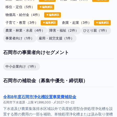
移住・定住（5件）
★編集解説
物価高・給付金（4件）
★編集解説
子育て・教育（3件）
創業・起業（3件）
★編集解説
★編集解説
農業・林業・水産（4件）
障害・福祉（2件）
ひとり親（1件）
事業者向け（1件）
雇用・就労支援（1件）
石岡市の事業者向けセグメント
中小企業向け（1件）
石岡市の補助金（募集中優先・締切順）
令和8年度石岡市浄化槽設置事業費補助金
石岡市下水道課 · 上限 ¥1,996,000 · 〆2027-01-22
下水道及び農業集落排水区域以外で高度処理型合併処理浄化槽を設
置する際の費用の一部を補助。単独処理浄化槽または汲み取り便槽