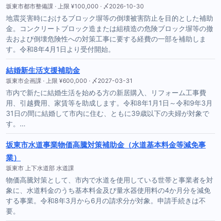
坂東市都市整備課 · 上限 ¥100,000 · 〆2026-10-30
地震災害時におけるブロック塀等の倒壊被害防止を目的とした補助
金。コンクリートブロック造または組積造の危険ブロック塀等の撤
去および倒壊危険性への対策工事に要する経費の一部を補助しま
す。令和8年4月1日より受付開始。
結婚新生活支援補助金
坂東市企画課 · 上限 ¥600,000 · 〆2027-03-31
市内で新たに結婚生活を始める方の新居購入、リフォーム工事費
用、引越費用、家賃等を助成します。令和8年1月1日～令和9年3月
31日の間に結婚して市内に住む、ともに39歳以下の夫婦が対象で
す。…
坂東市水道事業物価高騰対策補助金（水道基本料金等減免事
業）
坂東市 上下水道部 水道課
物価高騰対策として、市内で水道を使用している世帯と事業者を対
象に、水道料金のうち基本料金及び量水器使用料の4か月分を減免
する事業。令和8年3月から6月の請求分が対象。申請手続きは不
要。