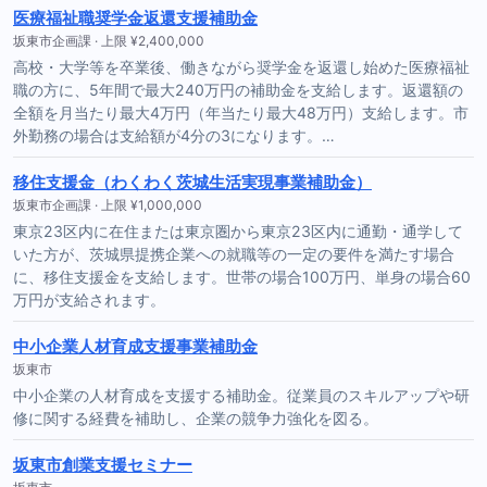
医療福祉職奨学金返還支援補助金
坂東市企画課 · 上限 ¥2,400,000
高校・大学等を卒業後、働きながら奨学金を返還し始めた医療福祉
職の方に、5年間で最大240万円の補助金を支給します。返還額の
全額を月当たり最大4万円（年当たり最大48万円）支給します。市
外勤務の場合は支給額が4分の3になります。…
移住支援金（わくわく茨城生活実現事業補助金）
坂東市企画課 · 上限 ¥1,000,000
東京23区内に在住または東京圏から東京23区内に通勤・通学して
いた方が、茨城県提携企業への就職等の一定の要件を満たす場合
に、移住支援金を支給します。世帯の場合100万円、単身の場合60
万円が支給されます。
中小企業人材育成支援事業補助金
坂東市
中小企業の人材育成を支援する補助金。従業員のスキルアップや研
修に関する経費を補助し、企業の競争力強化を図る。
坂東市創業支援セミナー