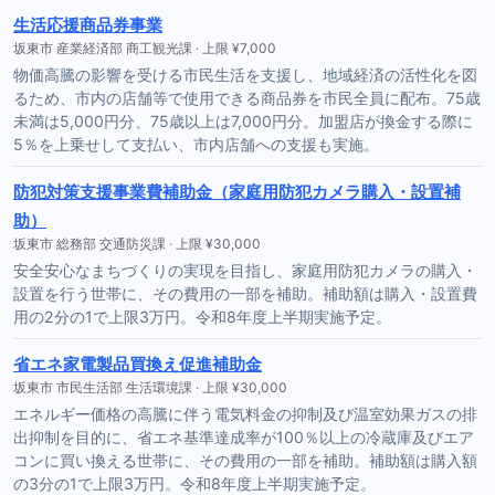
生活応援商品券事業
坂東市 産業経済部 商工観光課 · 上限 ¥7,000
物価高騰の影響を受ける市民生活を支援し、地域経済の活性化を図
るため、市内の店舗等で使用できる商品券を市民全員に配布。75歳
未満は5,000円分、75歳以上は7,000円分。加盟店が換金する際に
5％を上乗せして支払い、市内店舗への支援も実施。
防犯対策支援事業費補助金（家庭用防犯カメラ購入・設置補
助）
坂東市 総務部 交通防災課 · 上限 ¥30,000
安全安心なまちづくりの実現を目指し、家庭用防犯カメラの購入・
設置を行う世帯に、その費用の一部を補助。補助額は購入・設置費
用の2分の1で上限3万円。令和8年度上半期実施予定。
省エネ家電製品買換え促進補助金
坂東市 市民生活部 生活環境課 · 上限 ¥30,000
エネルギー価格の高騰に伴う電気料金の抑制及び温室効果ガスの排
出抑制を目的に、省エネ基準達成率が100％以上の冷蔵庫及びエア
コンに買い換える世帯に、その費用の一部を補助。補助額は購入額
の3分の1で上限3万円。令和8年度上半期実施予定。