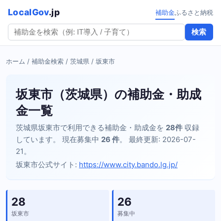
LocalGov
.jp
補助金
ふるさと納税
検索
ホーム
/
補助金検索
/
茨城県
/ 坂東市
坂東市（茨城県）の補助金・助成
金一覧
茨城県坂東市で利用できる補助金・助成金を
28件
収録
しています。 現在募集中
26 件
。 最終更新: 2026-07-
21。
坂東市公式サイト:
https://www.city.bando.lg.jp/
28
26
坂東市
募集中