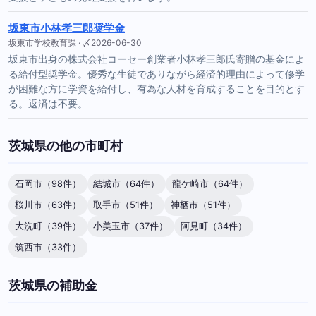
坂東市小林孝三郎奨学金
坂東市学校教育課 · 〆2026-06-30
坂東市出身の株式会社コーセー創業者小林孝三郎氏寄贈の基金によ
る給付型奨学金。優秀な生徒でありながら経済的理由によって修学
が困難な方に学資を給付し、有為な人材を育成することを目的とす
る。返済は不要。
茨城県の他の市町村
石岡市（98件）
結城市（64件）
龍ケ崎市（64件）
桜川市（63件）
取手市（51件）
神栖市（51件）
大洗町（39件）
小美玉市（37件）
阿見町（34件）
筑西市（33件）
茨城県の補助金