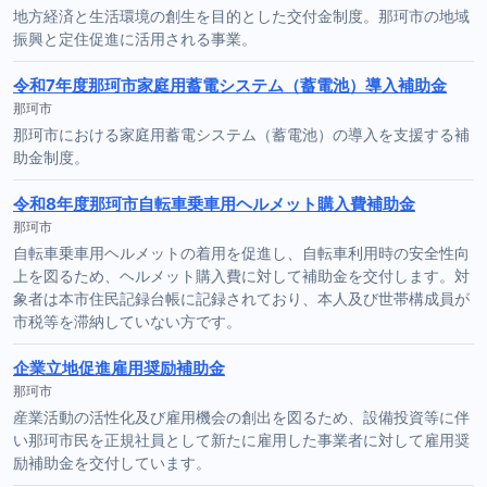
地方経済と生活環境の創生を目的とした交付金制度。那珂市の地域
振興と定住促進に活用される事業。
令和7年度那珂市家庭用蓄電システム（蓄電池）導入補助金
那珂市
那珂市における家庭用蓄電システム（蓄電池）の導入を支援する補
助金制度。
令和8年度那珂市自転車乗車用ヘルメット購入費補助金
那珂市
自転車乗車用ヘルメットの着用を促進し、自転車利用時の安全性向
上を図るため、ヘルメット購入費に対して補助金を交付します。対
象者は本市住民記録台帳に記録されており、本人及び世帯構成員が
市税等を滞納していない方です。
企業立地促進雇用奨励補助金
那珂市
産業活動の活性化及び雇用機会の創出を図るため、設備投資等に伴
い那珂市民を正規社員として新たに雇用した事業者に対して雇用奨
励補助金を交付しています。