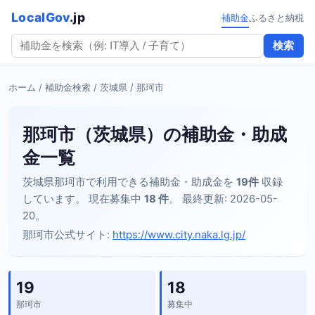
LocalGov
.jp
補助金
ふるさと納税
検索
ホーム
/
補助金検索
/
茨城県
/ 那珂市
那珂市（茨城県）の補助金・助成
金一覧
茨城県那珂市で利用できる補助金・助成金を
19件
収録
しています。 現在募集中
18 件
。 最終更新: 2026-05-
20。
那珂市公式サイト:
https://www.city.naka.lg.jp/
19
18
那珂市
募集中