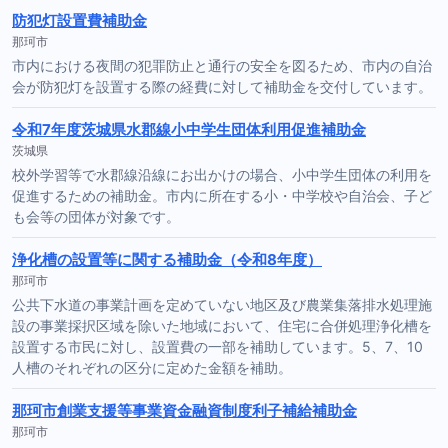
防犯灯設置費補助金
那珂市
市内における夜間の犯罪防止と通行の安全を図るため、市内の自治
会が防犯灯を設置する際の経費に対して補助金を交付しています。
令和7年度茨城県水郡線小中学生団体利用促進補助金
茨城県
校外学習等で水郡線沿線にお出かけの場合、小中学生団体の利用を
促進するための補助金。市内に所在する小・中学校や自治会、子ど
も会等の団体が対象です。
浄化槽の設置等に関する補助金（令和8年度）
那珂市
公共下水道の事業計画を定めていない地区及び農業集落排水処理施
設の事業採択区域を除いた地域において、住宅に合併処理浄化槽を
設置する市民に対し、設置費の一部を補助しています。5、7、10
人槽のそれぞれの区分に定めた金額を補助。
那珂市創業支援等事業資金融資制度利子補給補助金
那珂市