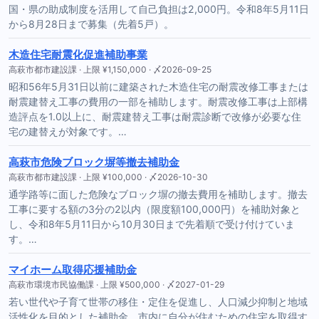
国・県の助成制度を活用して自己負担は2,000円。令和8年5月11日
から8月28日まで募集（先着5戸）。
木造住宅耐震化促進補助事業
高萩市都市建設課 · 上限 ¥1,150,000 · 〆2026-09-25
昭和56年5月31日以前に建築された木造住宅の耐震改修工事または
耐震建替え工事の費用の一部を補助します。耐震改修工事は上部構
造評点を1.0以上に、耐震建替え工事は耐震診断で改修が必要な住
宅の建替えが対象です。…
高萩市危険ブロック塀等撤去補助金
高萩市都市建設課 · 上限 ¥100,000 · 〆2026-10-30
通学路等に面した危険なブロック塀の撤去費用を補助します。撤去
工事に要する額の3分の2以内（限度額100,000円）を補助対象と
し、令和8年5月11日から10月30日まで先着順で受け付けていま
す。…
マイホーム取得応援補助金
高萩市環境市民協働課 · 上限 ¥500,000 · 〆2027-01-29
若い世代や子育て世帯の移住・定住を促進し、人口減少抑制と地域
活性化を目的とした補助金。市内に自分が住むための住宅を取得す