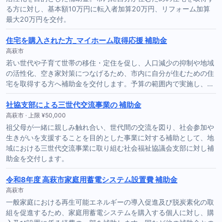
る方に対し、基本額10万円に転入者加算20万円、リフォーム加算
最大20万円を交付。
住宅を購入された方_マイホーム取得応援 補助金
高萩市
若い世代や子育て世帯の移住・定住を促し、人口減少の抑制や地域
の活性化、空き家対策につなげるため、市内に自分が住むための住
宅を取得する方へ補助金を交付します。予算の範囲内で実施し、…
社協支部による三世代交流事業の 補助金
高萩市 · 上限 ¥50,000
祖父母が一緒に親しみ触れ合い、世代間の交流を図り、社会参加や
生きがいを支援することを目的とした事業に対する補助として、地
域における三世代交流事業に取り組む社会福祉協議会支部に対し補
助金を交付します。
令和8年度 高萩市家庭用蓄電システム設置費 補助金
高萩市
一般家庭における再生可能エネルギーの導入促進及び脱炭素化の取
組を促進するため、家庭用蓄電システムを購入する個人に対し、購