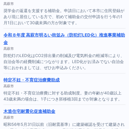
高萩市
奨学金の返還を支援する補助金。申請日において本市に住民登録が
あり現に居住している方で、初めて補助金の交付申請を行う年の1
月1日において30歳未満の方が対象です。
令和８年度 高萩市明るい街並み（防犯灯LED化）推進事業補助
金
高萩市
防犯灯のLED化はCO2排出量の削減及び電気料金の軽減等により、
自治会等の経費削減につながります。LED化がお済みでない自治会
等におかれましては、ぜひお申込みください。
特定不妊・不育症治療費助成
高萩市
特定不妊・不育症治療費に対する助成制度。妻の年齢が40歳以上
43歳未満の場合は、1子につき胚移植3回までが対象となります。
木造住宅耐震化促進補助金
高萩市
昭和56年5月31日以前（旧耐震基準）に建築確認を受けて建築され