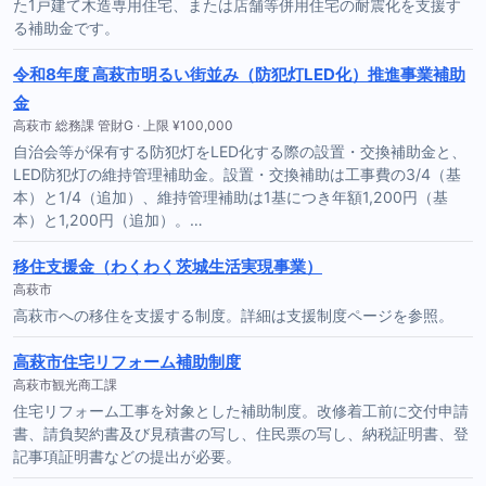
た1戸建て木造専用住宅、または店舗等併用住宅の耐震化を支援す
る補助金です。
令和8年度 高萩市明るい街並み（防犯灯LED化）推進事業補助
金
高萩市 総務課 管財G · 上限 ¥100,000
自治会等が保有する防犯灯をLED化する際の設置・交換補助金と、
LED防犯灯の維持管理補助金。設置・交換補助は工事費の3/4（基
本）と1/4（追加）、維持管理補助は1基につき年額1,200円（基
本）と1,200円（追加）。…
移住支援金（わくわく茨城生活実現事業）
高萩市
高萩市への移住を支援する制度。詳細は支援制度ページを参照。
高萩市住宅リフォーム補助制度
高萩市観光商工課
住宅リフォーム工事を対象とした補助制度。改修着工前に交付申請
書、請負契約書及び見積書の写し、住民票の写し、納税証明書、登
記事項証明書などの提出が必要。