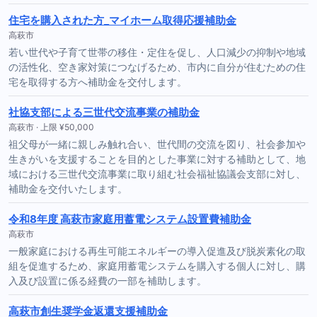
住宅を購入された方_マイホーム取得応援補助金
高萩市
若い世代や子育て世帯の移住・定住を促し、人口減少の抑制や地域
の活性化、空き家対策につなげるため、市内に自分が住むための住
宅を取得する方へ補助金を交付します。
社協支部による三世代交流事業の補助金
高萩市 · 上限 ¥50,000
祖父母が一緒に親しみ触れ合い、世代間の交流を図り、社会参加や
生きがいを支援することを目的とした事業に対する補助として、地
域における三世代交流事業に取り組む社会福祉協議会支部に対し、
補助金を交付いたします。
令和8年度 高萩市家庭用蓄電システム設置費補助金
高萩市
一般家庭における再生可能エネルギーの導入促進及び脱炭素化の取
組を促進するため、家庭用蓄電システムを購入する個人に対し、購
入及び設置に係る経費の一部を補助します。
高萩市創生奨学金返還支援補助金