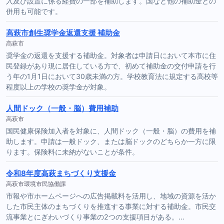
入及び設置に係る経費の一部を補助します。国など他の補助金との
併用も可能です。
高萩市創生奨学金返還支援 補助金
高萩市
奨学金の返還を支援する補助金。対象者は申請日において本市に住
民登録があり現に居住している方で、初めて補助金の交付申請を行
う年の1月1日において30歳未満の方。学校教育法に規定する高校等
程度以上の学校の奨学金が対象。
人間ドック（一般・脳）費用補助
高萩市
国民健康保険加入者を対象に、人間ドック（一般・脳）の費用を補
助します。申請は一般ドック、または脳ドックのどちらか一方に限
ります。保険料に未納がないことが条件。
令和8年度高萩まちづくり支援金
高萩市環境市民協働課
市報や市ホームページへの広告掲載料を活用し、地域の資源を活か
した市民主体のまちづくりを推進する事業に対する補助金。市民交
流事業とにぎわいづくり事業の2つの支援項目がある。…