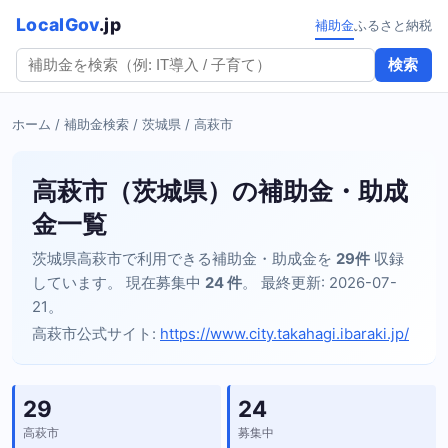
LocalGov
.jp
補助金
ふるさと納税
検索
ホーム
/
補助金検索
/
茨城県
/ 高萩市
高萩市（茨城県）の補助金・助成
金一覧
茨城県高萩市で利用できる補助金・助成金を
29件
収録
しています。 現在募集中
24 件
。 最終更新: 2026-07-
21。
高萩市公式サイト:
https://www.city.takahagi.ibaraki.jp/
29
24
高萩市
募集中