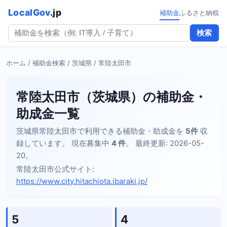
LocalGov
.jp
補助金
ふるさと納税
検索
ホーム
/
補助金検索
/
茨城県
/ 常陸太田市
常陸太田市（茨城県）の補助金・
助成金一覧
茨城県常陸太田市で利用できる補助金・助成金を
5件
収
録しています。 現在募集中
4 件
。 最終更新: 2026-05-
20。
常陸太田市公式サイト:
https://www.city.hitachiota.ibaraki.jp/
5
4