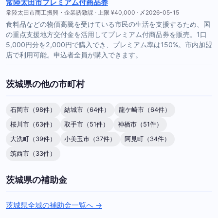
常陸太田市プレミアム付商品券
常陸太田市商工振興・企業誘致課 · 上限 ¥40,000 · 〆2026-05-15
食料品などの物価高騰を受けている市民の生活を支援するため、国
の重点支援地方交付金を活用してプレミアム付商品券を販売。1口
5,000円分を2,000円で購入でき、プレミアム率は150%。市内加盟
店で利用可能。申込者全員が購入できます。
茨城県の他の市町村
石岡市（98件）
結城市（64件）
龍ケ崎市（64件）
桜川市（63件）
取手市（51件）
神栖市（51件）
大洗町（39件）
小美玉市（37件）
阿見町（34件）
筑西市（33件）
茨城県の補助金
茨城県全域の補助金一覧へ →