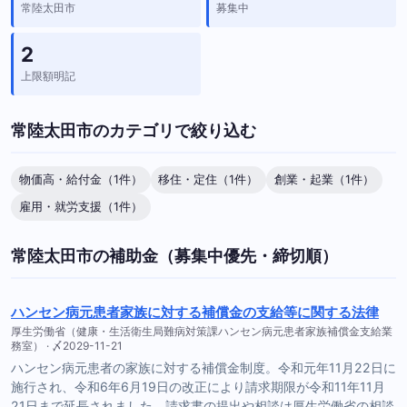
常陸太田市
募集中
2
上限額明記
常陸太田市のカテゴリで絞り込む
物価高・給付金（1件）
移住・定住（1件）
創業・起業（1件）
雇用・就労支援（1件）
常陸太田市の補助金（募集中優先・締切順）
ハンセン病元患者家族に対する補償金の支給等に関する法律
厚生労働省（健康・生活衛生局難病対策課ハンセン病元患者家族補償金支給業
務室） · 〆2029-11-21
ハンセン病元患者の家族に対する補償金制度。令和元年11月22日に
施行され、令和6年6月19日の改正により請求期限が令和11年11月
21日まで延長されました。請求書の提出や相談は厚生労働省の相談