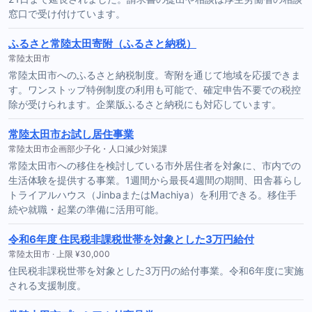
窓口で受け付けています。
ふるさと常陸太田寄附（ふるさと納税）
常陸太田市
常陸太田市へのふるさと納税制度。寄附を通じて地域を応援できま
す。ワンストップ特例制度の利用も可能で、確定申告不要での税控
除が受けられます。企業版ふるさと納税にも対応しています。
常陸太田市お試し居住事業
常陸太田市企画部少子化・人口減少対策課
常陸太田市への移住を検討している市外居住者を対象に、市内での
生活体験を提供する事業。1週間から最長4週間の期間、田舎暮らし
トライアルハウス（JinbaまたはMachiya）を利用できる。移住手
続や就職・起業の準備に活用可能。
令和6年度 住民税非課税世帯を対象とした3万円給付
常陸太田市 · 上限 ¥30,000
住民税非課税世帯を対象とした3万円の給付事業。令和6年度に実施
される支援制度。