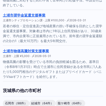
物価高騰に対応するための子育て世帯向けの応援手当。申請受付は
終了している。
土浦市奨学金返還支援事業
土浦市シティプロモーション課 · 上限 ¥100,000 · 〆2026-03-31
若者の移住・定住促進及び地域産業の担い手確保を目的とした奨学
金返還支援事業。対象者は市内に1年以上住民登録があり、30歳未
満で、市内企業等に正規雇用されている方。前年度の奨学金返還額
の2分の1（最大10万円）を最大5年間交付。
土浦市物価高騰対策支援事業
土浦市 · 上限 ¥5,000 · 〆2026-05-31
物価高騰の影響を受けている市民の負担軽減を図るため、基準日
（令和8年1月31日）時点で土浦市に住民登録がある全市民に1人あ
たり5,000円相当のデジタルギフトまたはプリペイドカード（バニ
ラVisaギフトカード）を給付します。
茨城県の他の市町村
石岡市（98件）
結城市（64件）
龍ケ崎市（64件）