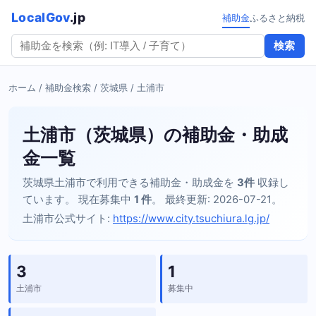
LocalGov
.jp
補助金
ふるさと納税
検索
ホーム
/
補助金検索
/
茨城県
/ 土浦市
土浦市（茨城県）の補助金・助成
金一覧
茨城県土浦市で利用できる補助金・助成金を
3件
収録し
ています。 現在募集中
1 件
。 最終更新: 2026-07-21。
土浦市公式サイト:
https://www.city.tsuchiura.lg.jp/
3
1
土浦市
募集中