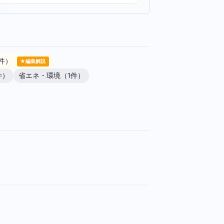
件）
★編集解説
件）
省エネ・環境（1件）