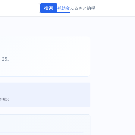
補助金
ふるさと納税
検索
-25。
額明記