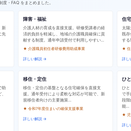
制度・FAQ をまとめました。
障害・福祉
住
。新
介護人材の育成を直接支援。研修受講者の経
太陽
に先
済的負担を軽減し、地域の介護職員確保に貢
既存
献する制度。通年申請受付で利用しやすい…
する
★ 介護職員初任者研修費用助成事業
★ 
詳しい解説 →
詳し
移住・定住
ひ
で助
移住・定住の基盤となる住宅確保を直接支
ひと
ど、
援。通年受付により柔軟な対応が可能で、新
で手
規移住者向けの主要施策…
段階
能…
★ 令和7年度住まいの確保支援事業
★ 
詳しい解説 →
詳し