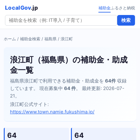
LocalGov
.jp
補助金
ふるさと納税
検索
ホーム
/
補助金検索
/
福島県
/ 浪江町
浪江町（福島県）の補助金・助成
金一覧
福島県浪江町で利用できる補助金・助成金を
64件
収録
しています。 現在募集中
64 件
。 最終更新: 2026-07-
21。
浪江町公式サイト:
https://www.town.namie.fukushima.jp/
64
64