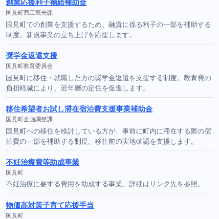
創業応援利子補給補助金
国見町商工観光課
国見町での創業を支援するため、融資に係る利子の一部を補助する
制度。新規事業の立ち上げを応援します。
奨学金返還支援
国見町教育委員会
国見町に移住・就職した方の奨学金返還を支援する制度。教育費の
負担軽減により、若年層の定住を促進します。
移住希望者お試し滞在宿泊費支援事業補助金
国見町企画調整課
国見町への移住を検討している方が、事前に町内に滞在する際の宿
泊費の一部を補助する制度。移住前の実地確認を支援します。
不妊治療費等助成事業
国見町
不妊治療に要する費用を助成する事業。詳細はリンク先を参照。
物価高対策子育て応援手当
国見町