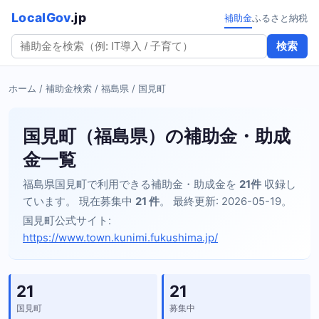
LocalGov
.jp
補助金
ふるさと納税
検索
ホーム
/
補助金検索
/
福島県
/ 国見町
国見町（福島県）の補助金・助成
金一覧
福島県国見町で利用できる補助金・助成金を
21件
収録し
ています。 現在募集中
21 件
。 最終更新: 2026-05-19。
国見町公式サイト:
https://www.town.kunimi.fukushima.jp/
21
21
国見町
募集中