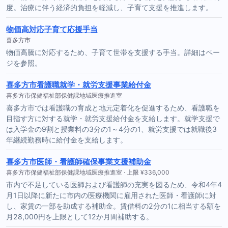
度。治療に伴う経済的負担を軽減し、子育て支援を推進します。
物価高対応子育て応援手当
喜多方市
物価高騰に対応するため、子育て世帯を支援する手当。詳細はペー
ジを参照。
喜多方市看護職就学・就労支援事業給付金
喜多方市保健福祉部保健課地域医療推進室
喜多方市では看護職の育成と地元定着化を促進するため、看護職を
目指す方に対する就学・就労支援給付金を支給します。就学支援で
は入学金の9割と授業料の3分の1～4分の1、就労支援では就職後3
年継続勤務時に給付金を支給します。
喜多方市医師・看護師確保事業支援補助金
喜多方市保健福祉部保健課地域医療推進室 · 上限 ¥336,000
市内で不足している医師および看護師の充実を図るため、令和4年4
月1日以降に新たに市内の医療機関に雇用された医師・看護師に対
し、家賃の一部を助成する補助金。賃借料の2分の1に相当する額を
月28,000円を上限として12か月間補助する。