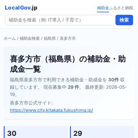
LocalGov
.jp
補助金
ふるさと納税
検索
ホーム
/
補助金検索
/
福島県
/ 喜多方市
喜多方市（福島県）の補助金・助
成金一覧
福島県喜多方市で利用できる補助金・助成金を
30件
収
録しています。 現在募集中
29 件
。 最終更新: 2026-05-
19。
喜多方市公式サイト:
https://www.city.kitakata.fukushima.jp/
30
29