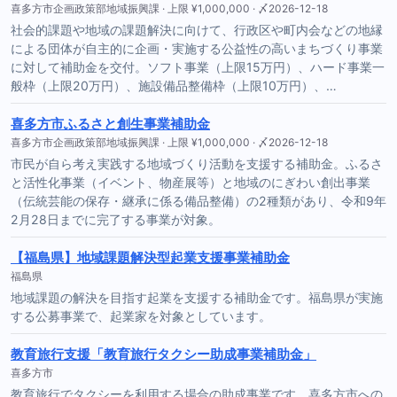
喜多方市企画政策部地域振興課 · 上限 ¥1,000,000 · 〆2026-12-18
社会的課題や地域の課題解決に向けて、行政区や町内会などの地縁
による団体が自主的に企画・実施する公益性の高いまちづくり事業
に対して補助金を交付。ソフト事業（上限15万円）、ハード事業一
般枠（上限20万円）、施設備品整備枠（上限10万円）、…
喜多方市ふるさと創生事業補助金
喜多方市企画政策部地域振興課 · 上限 ¥1,000,000 · 〆2026-12-18
市民が自ら考え実践する地域づくり活動を支援する補助金。ふるさ
と活性化事業（イベント、物産展等）と地域のにぎわい創出事業
（伝統芸能の保存・継承に係る備品整備）の2種類があり、令和9年
2月28日までに完了する事業が対象。
【福島県】地域課題解決型起業支援事業補助金
福島県
地域課題の解決を目指す起業を支援する補助金です。福島県が実施
する公募事業で、起業家を対象としています。
教育旅行支援「教育旅行タクシー助成事業補助金」
喜多方市
教育旅行でタクシーを利用する場合の助成事業です。喜多方市への