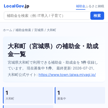
LocalGov
.jp
補助金
ふるさと納税
検索
ホーム
/
補助金検索
/
宮城県
/ 大和町
大和町（宮城県）の補助金・助成
金一覧
宮城県大和町で利用できる補助金・助成金を
1件
収録し
ています。 現在募集中
1 件
。 最終更新: 2026-07-21。
大和町公式サイト:
https://www.town.taiwa.miyagi.jp/
1
1
大和町
募集中