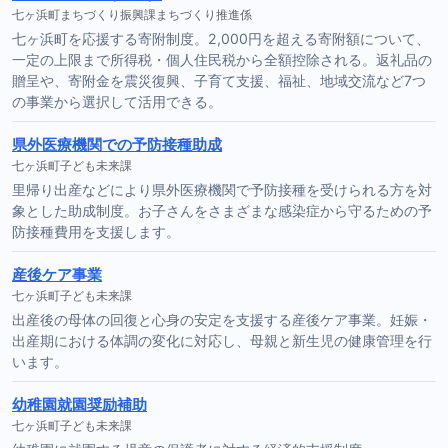
七ヶ浜町まちづくり振興課まちづくり推進係
七ヶ浜町を応援する寄附制度。2,000円を超える寄附額について、
一定の上限まで所得税・個人住民税から全額控除される。返礼品の
贈呈や、寄附金を震災復興、子育て支援、福祉、地域交流など7つ
の事業から選択して活用できる。
県外医療機関での予防接種助成
七ヶ浜町子ども未来課
里帰り出産などにより県外医療機関で予防接種を受けられる方を対
象とした助成制度。お子さんをさまざまな感染症から守るための予
防接種費用を支援します。
産後ケア事業
七ヶ浜町子ども未来課
出産後の母体の回復と心身の安定を支援する産後ケア事業。妊娠・
出産期における体調の変化に対応し、母親と新生児の健康管理を行
います。
幼稚園就園奨励補助
七ヶ浜町子ども未来課