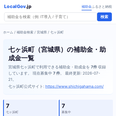
LocalGov
.jp
補助金
ふるさと納税
検索
ホーム
/
補助金検索
/
宮城県
/ 七ヶ浜町
七ヶ浜町（宮城県）の補助金・助
成金一覧
宮城県七ヶ浜町で利用できる補助金・助成金を
7件
収録
しています。 現在募集中
7 件
。 最終更新: 2026-07-
21。
七ヶ浜町公式サイト:
https://www.shichigahama.com/
7
7
七ヶ浜町
募集中