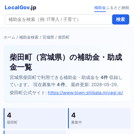
LocalGov
.jp
補助金
ふるさと納税
検索
ホーム
/
補助金検索
/
宮城県
/ 柴田町
柴田町（宮城県）の補助金・助成
金一覧
宮城県柴田町で利用できる補助金・助成金を
4件
収録し
ています。 現在募集中
4 件
。 最終更新: 2026-05-29。
柴田町公式サイト:
https://www.town.shibata.miyagi.jp/
4
4
柴田町
募集中