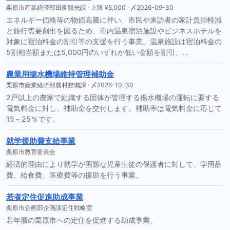
栗原市産業経済部田園観光課 · 上限 ¥5,000 · 〆2026-09-30
エネルギー価格等の物価高騰に伴い、市民や来訪者の家計負担軽減
と旅行需要創出を図るため、市内温泉宿泊施設やビジネスホテルを
対象に宿泊料金の割引等の支援を行う事業。温泉施設は宿泊料金の
5割相当額または5,000円のいずれか低い金額を割引、…
農業用揚水機場維持管理補助金
栗原市産業経済部農村整備課 · 〆2026-10-30
2戸以上の農家で組織する団体が管理する揚水機場の運転に要する
電気料金に対し、補助金を交付します。補助率は電気料金に応じて
15～25％です。
就学援助費支給事業
栗原市教育委員会
経済的理由により就学が困難な児童生徒の保護者に対して、学用品
費、給食費、医療費等の援助を行う事業。
若者定住促進助成事業
栗原市企画部企画課定住戦略室
若年層の栗原市への定住を促進する助成事業。