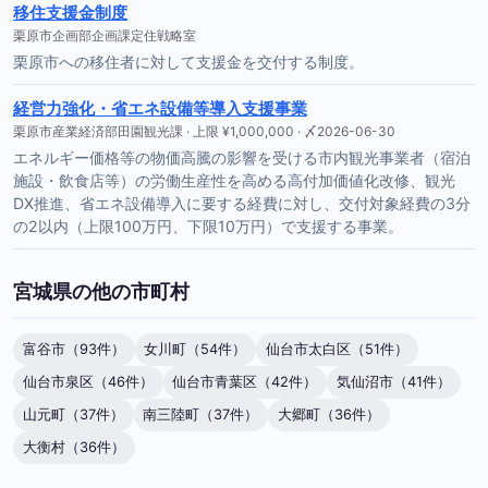
移住支援金制度
栗原市企画部企画課定住戦略室
栗原市への移住者に対して支援金を交付する制度。
経営力強化・省エネ設備等導入支援事業
栗原市産業経済部田園観光課 · 上限 ¥1,000,000 · 〆2026-06-30
エネルギー価格等の物価高騰の影響を受ける市内観光事業者（宿泊
施設・飲食店等）の労働生産性を高める高付加価値化改修、観光
DX推進、省エネ設備導入に要する経費に対し、交付対象経費の3分
の2以内（上限100万円、下限10万円）で支援する事業。
宮城県の他の市町村
富谷市（93件）
女川町（54件）
仙台市太白区（51件）
仙台市泉区（46件）
仙台市青葉区（42件）
気仙沼市（41件）
山元町（37件）
南三陸町（37件）
大郷町（36件）
大衡村（36件）