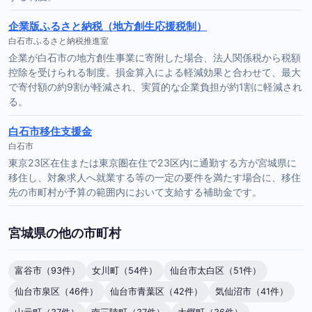
企業版ふるさと納税（地方創生応援税制）
白石市ふるさと納税推進室
企業が白石市の地方創生事業に寄附した場合、法人関係税から税額
控除を受けられる制度。損金算入による軽減効果と合わせて、最大
で寄付額の約9割が軽減され、実質的な企業負担が約1割に軽減され
る。
白石市移住支援金
白石市
東京23区在住または東京圏在住で23区内に通勤する方が宮城県に
移住し、対象求人へ就業する等の一定の要件を満たす場合に、移住
先の市町村が予算の範囲内において支給する補助金です。
宮城県の他の市町村
富谷市（93件）
女川町（54件）
仙台市太白区（51件）
仙台市泉区（46件）
仙台市青葉区（42件）
気仙沼市（41件）