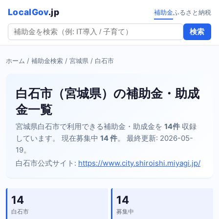
LocalGov
.jp
補助金
ふるさと納税
検索
ホーム
/
補助金検索
/
宮城県
/ 白石市
白石市（宮城県）の補助金・助成
金一覧
宮城県白石市で利用できる補助金・助成金を
14件
収録
しています。 現在募集中
14 件
。 最終更新: 2026-05-
19。
白石市公式サイト:
https://www.city.shiroishi.miyagi.jp/
14
14
白石市
募集中