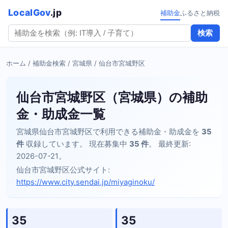
LocalGov
.jp
補助金
ふるさと納税
検索
ホーム
/
補助金検索
/
宮城県
/ 仙台市宮城野区
仙台市宮城野区（宮城県）の補助
金・助成金一覧
宮城県仙台市宮城野区で利用できる補助金・助成金を
35
件
収録しています。 現在募集中
35 件
。 最終更新:
2026-07-21。
仙台市宮城野区公式サイト:
https://www.city.sendai.jp/miyaginoku/
35
35