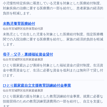
小児慢性特定疾病に罹患している児童を対象とした医療給付制度。
対象疾病の治療に要する医療費の一部を給付し、患者家族の経済的
負担を軽減します。
未熟児養育医療給付
仙台市宮城野区役所保育給付課
未熟児として出生した児童を対象とした医療給付制度。指定医療機
関での入院治療に要する医療費を給付し、家族の経済的負担を軽減
します。
母子・父子・寡婦福祉資金貸付
仙台市宮城野区役所家庭健康課
ひとり親家庭および寡婦を対象とした福祉資金の貸付制度。生活資
金や教育資金など、生活に必要な資金を低利または無利子で貸し付
けます。
ひとり親家庭自立支援教育訓練給付金事業
仙台市宮城野区役所家庭健康課
ひとり親家庭の親を対象とした教育訓練給付金事業。就業に必要な
技能習得のための教育訓練受講費用の一部を給付し、自立を支援し
ます。