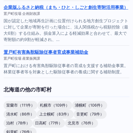
企業版ふるさと納税（まち・ひと・しごと創生寄附活用事業）
置戸町役場 企画財政課
国が認定した地域再生計画に位置付けられる地方創生プロジェクト
に対して企業が寄附を行った場合に、法人関係税から税額控除（最
大6割）する仕組み。損金算入による軽減効果と合わせて、最大で
寄附額の約9割が軽減され、…
置戸町有害鳥獣駆除従事者育成事業補助金
置戸町役場 産業振興課
置戸町における有害鳥獣駆除従事者の育成を支援する補助金事業。
林業従事者等を対象とした駆除従事者の養成に関する補助制度。
北海道の他の市町村
室蘭市（111件）
札幌市（109件）
浦幌町（106件）
清水町（86件）
上士幌町（83件）
音更町（79件）
泊村（78件）
日高町（77件）
北見市（76件）
斜里町（76件）