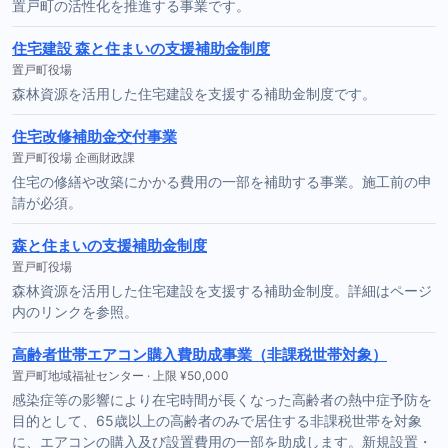
置戸町の活性化を推進する事業です。
住宅建設 森と住まいの支援補助金制度
置戸町役場
森林資源を活用した住宅建設を支援する補助金制度です。
住宅改修補助金交付事業
置戸町役場 企画財政課
住宅の修繕や改築にかかる費用の一部を補助する事業。施工前の申
請が必須。
森と住まいの支援補助金制度
置戸町役場
森林資源を活用した住宅建設を支援する補助金制度。詳細はページ
内のリンクを参照。
高齢者世帯エアコン購入費助成事業（非課税世帯対象）
置戸町地域福祉センター · 上限 ¥50,000
感染症等の影響により在宅時間が長くなった高齢者の熱中症予防を
目的として、65歳以上の高齢者のみで居住する非課税世帯を対象
に、エアコンの購入及び設置費用の一部を助成します。新規設置・