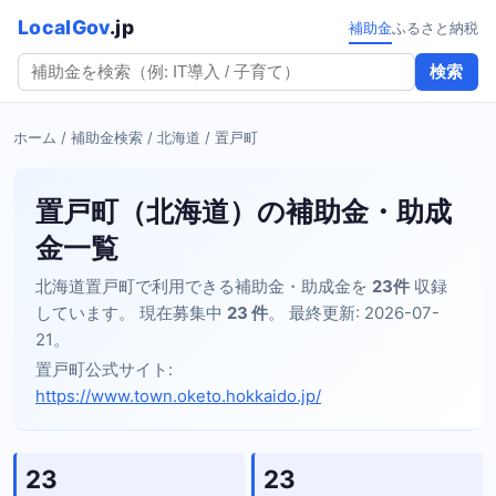
LocalGov
.jp
補助金
ふるさと納税
検索
ホーム
/
補助金検索
/
北海道
/ 置戸町
置戸町（北海道）の補助金・助成
金一覧
北海道置戸町で利用できる補助金・助成金を
23件
収録
しています。 現在募集中
23 件
。 最終更新: 2026-07-
21。
置戸町公式サイト:
https://www.town.oketo.hokkaido.jp/
23
23