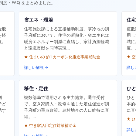
制度・FAQ をまとめました。
省エネ・環境
住
全般
住宅施設課による直接補助制度。寒冷地の訓
複数
を軽
子府町において、住宅の断熱化・省エネ化は
用し
度。
暖房エネルギー削減に直結し、家計負担軽減
域に
と環境貢献を同時実現…
度。
★ 住まいのゼロカーボン化推進事業補助金
★ 
詳しい解説 →
詳し
移住・定住
ひ
制
複数部局で運用される主力施策。通年受付
ひと
子ど
で、空き家購入・改修を通じた定住促進が訓
本的
結す
子府町の重点政策。農村地帯の人口維持に直
に直
結。…
★ 
★ 空き家活用定住対策補助金
詳し