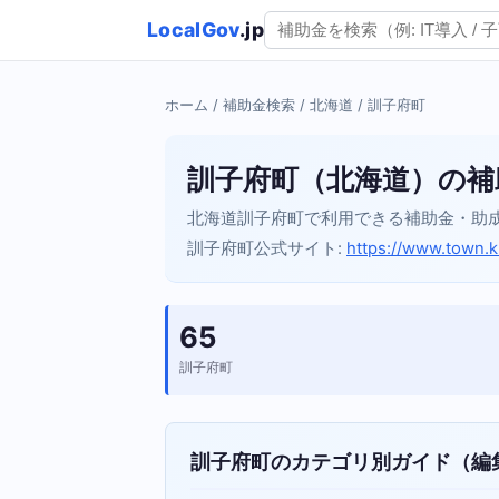
LocalGov
.jp
ホーム
/
補助金検索
/
北海道
/ 訓子府町
訓子府町（北海道）の補
北海道訓子府町で利用できる補助金・助
訓子府町公式サイト:
https://www.town.k
65
訓子府町
訓子府町のカテゴリ別ガイド（編