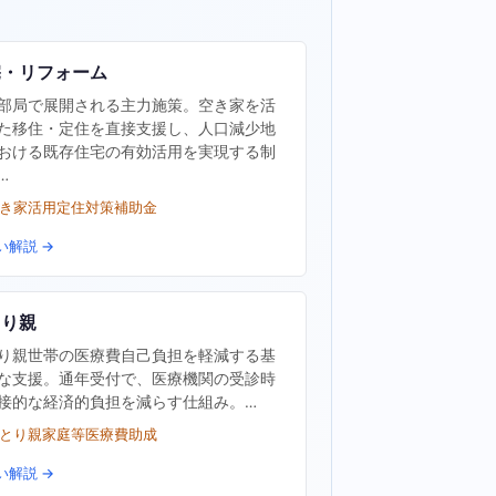
宅・リフォーム
部局で展開される主力施策。空き家を活
た移住・定住を直接支援し、人口減少地
おける既存住宅の有効活用を実現する制
…
空き家活用定住対策補助金
い解説 →
とり親
り親世帯の医療費自己負担を軽減する基
な支援。通年受付で、医療機関の受診時
接的な経済的負担を減らす仕組み。…
ひとり親家庭等医療費助成
い解説 →