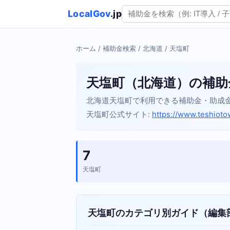
LocalGov
.jp
ホーム
/
補助金検索
/
北海道
/ 天塩町
天塩町（北海道）の補助
北海道天塩町で利用できる補助金・助成
天塩町公式サイト:
https://www.teshioto
7
天塩町
天塩町のカテゴリ別ガイド（編集