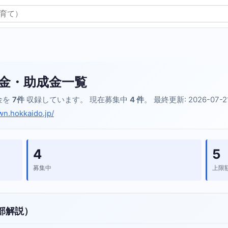
金・助成金一覧
金を
7件
収録しています。 現在募集中
4 件
。 最終更新: 2026-07-
wn.hokkaido.jp/
4
5
募集中
上限
部解説）