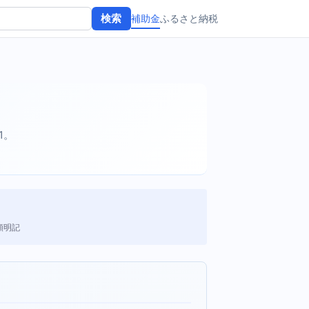
補助金
ふるさと納税
検索
21。
額明記