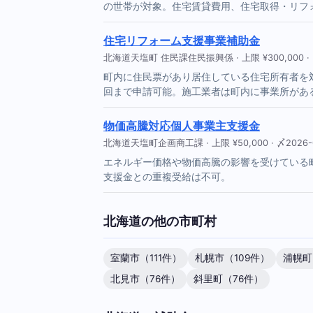
の世帯が対象。住宅賃貸費用、住宅取得・リフ
住宅リフォーム支援事業補助金
北海道天塩町 住民課住民振興係 · 上限 ¥300,000 · 〆
町内に住民票があり居住している住宅所有者を対
回まで申請可能。施工業者は町内に事業所があ
物価高騰対応個人事業主支援金
北海道天塩町企画商工課 · 上限 ¥50,000 · 〆2026-
エネルギー価格や物価高騰の影響を受けている町
支援金との重複受給は不可。
北海道の他の市町村
室蘭市（111件）
札幌市（109件）
浦幌町
北見市（76件）
斜里町（76件）