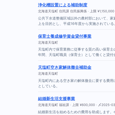
浄化槽設置による補助制度
北海道天塩町 住民課 住民振興係 · 上限 ¥1,150,000
公共下水道整備区域以外の農村部において、家
上を目的とし、平成16年度から実施されている
保育士養成修学資金貸付事業
北海道天塩町
天塩町内で保育業務に従事する質の高い保育士
年間、天塩町職員（保育士）として働くと貸付
天塩町空き家解体撤去補助金
北海道天塩町
天塩町内にある空き家の解体撤去に要する費用
としている。
結婚新生活支援事業
北海道天塩町 福祉課 · 上限 ¥600,000 · 〆2025-03
結婚新生活を始めるための費用を助成します。令