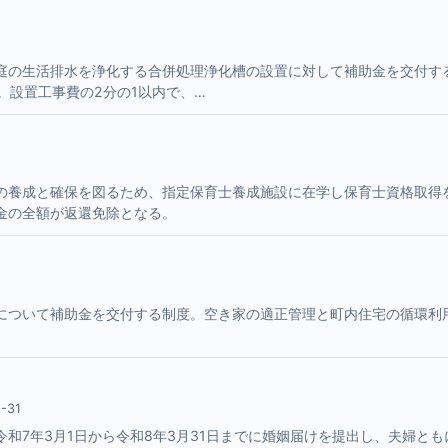
庭の生活排水を浄化する合併処理浄化槽の設置に対して補助金を交付す
。設置工事費の2分の1以内で、…
の養成と確保を図るため、指定保育士養成施設に在学し保育士資格取得
金の全額が返還免除となる。
について補助金を交付する制度。空き家の適正管理と町内住宅の循環利
-31
和7年3月1日から令和8年3月31日までに婚姻届けを提出し、夫婦とも