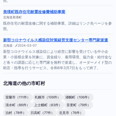
照。
美瑛町既存住宅耐震改修費補助事業
北海道美瑛町
既存住宅の耐震改修に関する補助事業。詳細はリンク先ページを参
照。
新型コロナウイルス感染症対策経営支援センター専門家派遣
北海道 · 〆2024-03-07
新型コロナウイルス感染症により経営に影響を受けている中小企
業・小規模企業を対象に、資金繰り、雇用環境、協力金・給付金な
ど各々の課題に応じた専門家を無料で派遣し、オーダーメイド型の
助言・指導を行うサービス。令和6年3月7日をもって終了。
北海道の他の市町村
室蘭市（111件）
札幌市（109件）
浦幌町（106件）
清水町（86件）
上士幌町（83件）
音更町（79件）
泊村（78件）
日高町（77件）
北見市（76件）