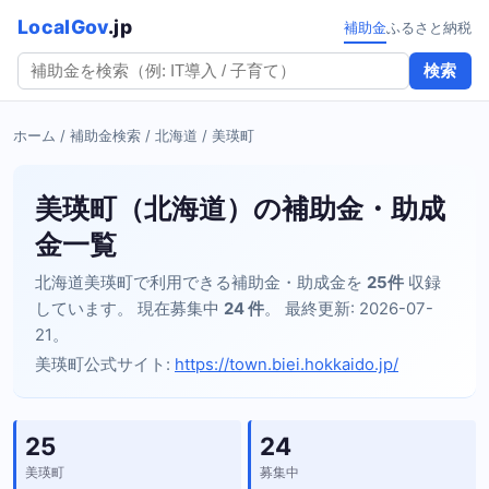
LocalGov
.jp
補助金
ふるさと納税
検索
ホーム
/
補助金検索
/
北海道
/ 美瑛町
美瑛町（北海道）の補助金・助成
金一覧
北海道美瑛町で利用できる補助金・助成金を
25件
収録
しています。 現在募集中
24 件
。 最終更新: 2026-07-
21。
美瑛町公式サイト:
https://town.biei.hokkaido.jp/
25
24
美瑛町
募集中