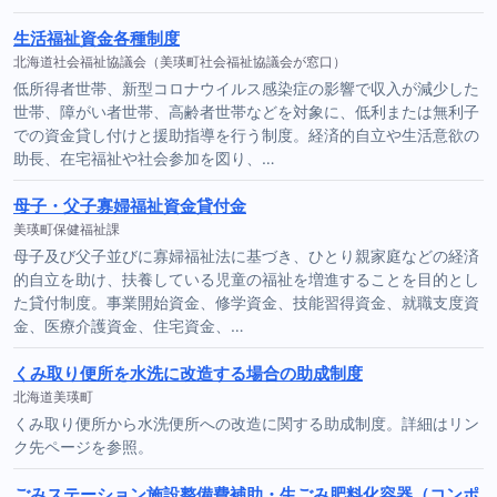
生活福祉資金各種制度
北海道社会福祉協議会（美瑛町社会福祉協議会が窓口）
低所得者世帯、新型コロナウイルス感染症の影響で収入が減少した
世帯、障がい者世帯、高齢者世帯などを対象に、低利または無利子
での資金貸し付けと援助指導を行う制度。経済的自立や生活意欲の
助長、在宅福祉や社会参加を図り、…
母子・父子寡婦福祉資金貸付金
美瑛町保健福祉課
母子及び父子並びに寡婦福祉法に基づき、ひとり親家庭などの経済
的自立を助け、扶養している児童の福祉を増進することを目的とし
た貸付制度。事業開始資金、修学資金、技能習得資金、就職支度資
金、医療介護資金、住宅資金、…
くみ取り便所を水洗に改造する場合の助成制度
北海道美瑛町
くみ取り便所から水洗便所への改造に関する助成制度。詳細はリン
ク先ページを参照。
ごみステーション施設整備費補助・生ごみ肥料化容器（コンポ