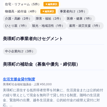
住宅・リフォーム（5件）
★編集解説
物価高・給付金（4件）
事業者向け（3件）
★編集解説
介護・高齢（2件）
障害・福祉（2件）
医療・健康（1件）
ひとり親（1件）
観光・地域活性（1件）
雇用・就労支援（1件）
美瑛町の事業者向けセグメント
中小企業向け（3件）
美瑛町の補助金（募集中優先・締切順）
生活支援金貸付制度
美瑛町社会福祉協議会 · 上限 ¥50,000
美瑛町に居住する低所得者世帯を対象に、生活資金または公的給付
の繰り替えとして現金を無利子で貸し付ける制度。随時の生活資
金、緊急時の出費、越冬生活資金、公的給付金の繰替え貸付に対
応。…