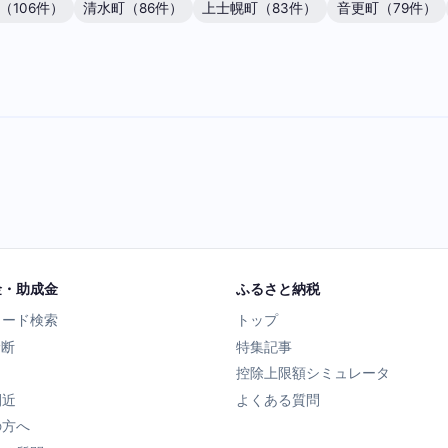
（106件）
清水町（86件）
上士幌町（83件）
音更町（79件）
金・助成金
ふるさと納税
ワード検索
トップ
診断
特集記事
控除上限額シミュレータ
間近
よくある質問
の方へ