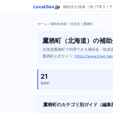
LocalGov
.jp
ホーム
/
補助金検索
/
北海道
/ 鷹栖町
鷹栖町（北海道）の補助
北海道鷹栖町で利用できる補助金・助成
鷹栖町公式サイト:
https://www.town.tak
21
鷹栖町
鷹栖町のカテゴリ別ガイド（編集