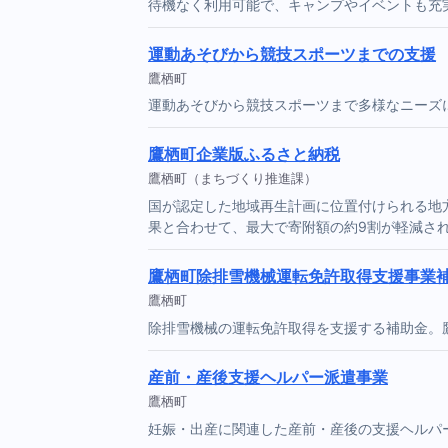
待機なく利用可能で、キャンプやイベントも充
運動あそびから競技スポーツまでの支援
鷹栖町
運動あそびから競技スポーツまで多様なニーズ
鷹栖町企業版ふるさと納税
鷹栖町（まちづくり推進課）
国が認定した地域再生計画に位置付けられる地
果と合わせて、最大で寄附額の約9割が軽減さ
鷹栖町除排雪機械運転免許取得支援事業
鷹栖町
除排雪機械の運転免許取得を支援する補助金。
産前・産後支援ヘルパー派遣事業
鷹栖町
妊娠・出産に関連した産前・産後の支援ヘルパ