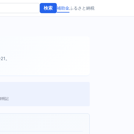
補助金
ふるさと納税
検索
-21。
額明記