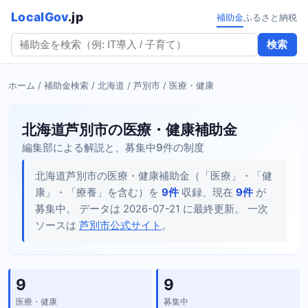
LocalGov
.jp
補助金
ふるさと納税
検索
ホーム
/
補助金検索
/
北海道
/
芦別市
/ 医療・健康
北海道芦別市の医療・健康補助金
編集部による解説と、募集中9件の制度
北海道芦別市の医療・健康補助金（「医療」・「健
康」・「療養」を含む）を
9件
収録、現在
9件
が
募集中。 データは 2026-07-21 に最終更新。 一次
ソースは
芦別市公式サイト
。
9
9
医療・健康
募集中