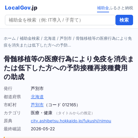
LocalGov
.jp
補助金
ふるさと納税
検索
ホーム
/
補助金検索
/
北海道
/
芦別市
/
骨髄移植等の医療行為により免
疫を消失または低下した方への予防…
骨髄移植等の医療行為により免疫を消失ま
たは低下した方への予防接種再接種費用
の助成
発行
芦別市
都道府県
北海道
市町村
芦別市
（コード 012165）
カテゴリ
医療・健康
（タイトルからの推定）
原典
city.ashibetsu.hokkaido.jp/fukushi/nimpu
最終確認
2026-05-22