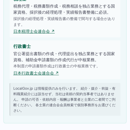
税務代理・税務書類作成・税務相談を独占業務とする国
家資格。採択後の経理処理・実績報告書整備に必須。
採択後の経理処理・実績報告書の整備で関与する場合があり
ます。
日本税理士会連合会 ↗
行政書士
官公署提出書類の作成・代理提出を独占業務とする国家
資格。補助金申請書類の作成代行が中核業務。
本制度の申請書類作成は行政書士の中核業務です。
日本行政書士会連合会 ↗
LocalGov.jp は情報提供のみを行います。 紹介・媒介・斡旋・有
料職業紹介には該当せず、当社は依頼の契約当事者ではありませ
ん。 申請の可否・依頼内容・報酬は事業者と士業の二者間でご判
断ください。 各士業の連合会会員検索で個別事務所をお選びくだ
さい。