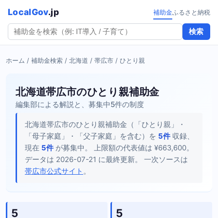
LocalGov
.jp
補助金
ふるさと納税
検索
ホーム
/
補助金検索
/
北海道
/
帯広市
/ ひとり親
北海道帯広市のひとり親補助金
編集部による解説と、募集中5件の制度
北海道帯広市のひとり親補助金（「ひとり親」・
「母子家庭」・「父子家庭」を含む）を
5件
収録、
現在
5件
が募集中。 上限額の代表値は ¥663,600。
データは 2026-07-21 に最終更新。 一次ソースは
帯広市公式サイト
。
5
5