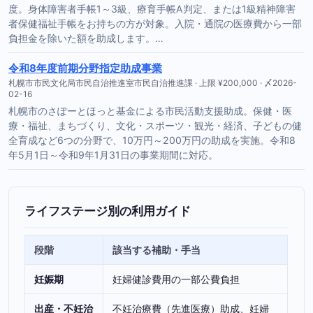
度。身体障害者手帳1～3級、療育手帳A判定、または1級精神障害
者保健福祉手帳をお持ちの方が対象。入院・通院の医療費から一部
負担金を除いた額を助成します。…
令和8年度前期分野指定助成事業
札幌市市民文化局市民自治推進室市民自治推進課 · 上限 ¥200,000 · 〆2026-
02-16
札幌市のさぽーとほっと基金による市民活動支援助成。保健・医
療・福祉、まちづくり、文化・スポーツ・観光・経済、子どもの健
全育成など6つの分野で、10万円～200万円の助成を実施。令和8
年5月1日～令和9年1月31日の事業期間に対応。
ライフステージ別の利用ガイド
段階
該当する補助・手当
妊娠期
妊婦健診費用の一部公費負担
出産・不妊治
不妊治療費（先進医療）助成、妊婦