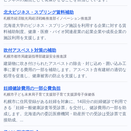
北大ビジネス・スプリング賃料補助
札幌市経済観光局経済戦略推進部イノベーション推進課
北海道大学のビジネス・スプリング施設を利用する企業に対する賃
料補助制度。健康・医療・バイオ関連産業の起業企業や成長企業の
施設利用を支援します。
吹付アスベスト対策の補助
札幌市都市局建築指導部建築安全推進課
建築物に吹き付けられたアスベストの除去・封じ込め・囲い込み工
事に要する費用の一部を補助します。アスベスト含有建材の適切な
処理を促進し、健康被害の防止を支援します。
妊婦健診費用の一部公費負担
札幌市子ども未来局子育て支援部子育て支援課母子保健係
札幌市に住民登録がある妊婦を対象に、14回分の妊婦健診で利用で
きる「妊婦一般健康診査等受診票」を交付し、健診費用の一部を助
成します。北海道内の委託医療機関・助産所での受診は受診票で直
接助成、…