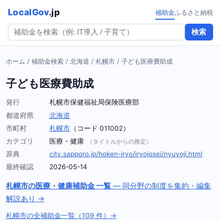
LocalGov
.jp
補助金
ふるさと納税
検索
ホーム
/
補助金検索
/
北海道
/
札幌市
/
子ども医療費助成
子ども医療費助成
発行
札幌市保健福祉局保険医療部
都道府県
北海道
市町村
札幌市
（コード 011002）
カテゴリ
医療・健康
（タイトルからの推定）
原典
city.sapporo.jp/hoken-iryo/iryojosei/nyuyoji.html
最終確認
2026-05-14
札幌市の医療・健康補助金 一覧
— 同分野の制度を集約・編集
解説あり →
札幌市の全補助金一覧（109 件）→