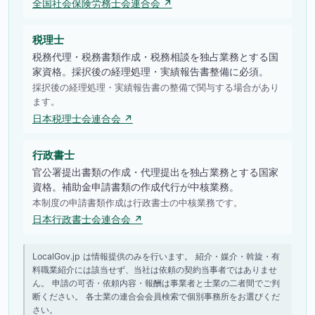
全国社会保険労務士会連合会 ↗
税理士
税務代理・税務書類作成・税務相談を独占業務とする国
家資格。採択後の経理処理・実績報告書整備に必須。
採択後の経理処理・実績報告書の整備で関与する場合があり
ます。
日本税理士会連合会 ↗
行政書士
官公署提出書類の作成・代理提出を独占業務とする国家
資格。補助金申請書類の作成代行が中核業務。
本制度の申請書類作成は行政書士の中核業務です。
日本行政書士会連合会 ↗
LocalGov.jp は情報提供のみを行います。 紹介・媒介・斡旋・有
料職業紹介には該当せず、当社は依頼の契約当事者ではありませ
ん。 申請の可否・依頼内容・報酬は事業者と士業の二者間でご判
断ください。 各士業の連合会会員検索で個別事務所をお選びくだ
さい。