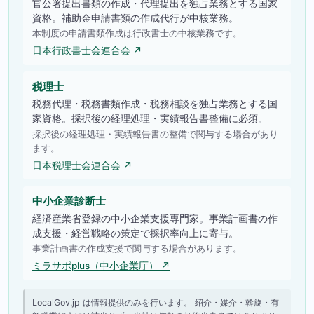
官公署提出書類の作成・代理提出を独占業務とする国家
資格。補助金申請書類の作成代行が中核業務。
本制度の申請書類作成は行政書士の中核業務です。
日本行政書士会連合会 ↗
税理士
税務代理・税務書類作成・税務相談を独占業務とする国
家資格。採択後の経理処理・実績報告書整備に必須。
採択後の経理処理・実績報告書の整備で関与する場合があり
ます。
日本税理士会連合会 ↗
中小企業診断士
経済産業省登録の中小企業支援専門家。事業計画書の作
成支援・経営戦略の策定で採択率向上に寄与。
事業計画書の作成支援で関与する場合があります。
ミラサポplus（中小企業庁） ↗
LocalGov.jp は情報提供のみを行います。 紹介・媒介・斡旋・有