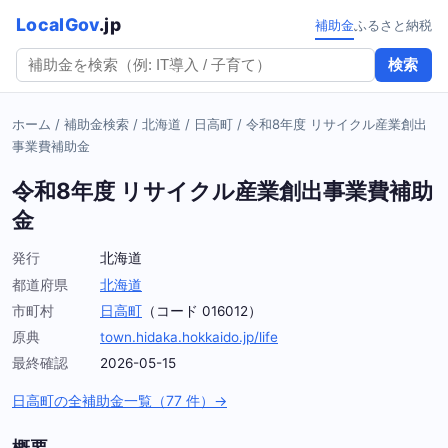
LocalGov
.jp
補助金
ふるさと納税
検索
ホーム
/
補助金検索
/
北海道
/
日高町
/
令和8年度 リサイクル産業創出
事業費補助金
令和8年度 リサイクル産業創出事業費補助
金
発行
北海道
都道府県
北海道
市町村
日高町
（コード 016012）
原典
town.hidaka.hokkaido.jp/life
最終確認
2026-05-15
日高町の全補助金一覧（77 件）→
概要