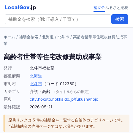
LocalGov
.jp
補助金
ふるさと納税
検索
ホーム
/
補助金検索
/
北海道
/
北斗市
/
高齢者世帯等住宅改修費助成事
業
高齢者世帯等住宅改修費助成事業
発行
北斗市福祉部
都道府県
北海道
市町村
北斗市
（コード 012360）
カテゴリ
介護・高齢
（タイトルからの推定）
原典
city.hokuto.hokkaido.jp/fukushi/hojo
最終確認
2026-05-21
原典リンクは 5 件の補助金を一覧する自治体カテゴリページです。
当該補助金の専用ページではない場合があります。