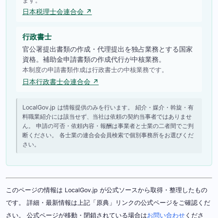
日本税理士会連合会 ↗
行政書士
官公署提出書類の作成・代理提出を独占業務とする国家
資格。補助金申請書類の作成代行が中核業務。
本制度の申請書類作成は行政書士の中核業務です。
日本行政書士会連合会 ↗
LocalGov.jp は情報提供のみを行います。 紹介・媒介・斡旋・有
料職業紹介には該当せず、当社は依頼の契約当事者ではありませ
ん。 申請の可否・依頼内容・報酬は事業者と士業の二者間でご判
断ください。 各士業の連合会会員検索で個別事務所をお選びくだ
さい。
このページの情報は LocalGov.jp が公式ソースから取得・整理したもの
です。 詳細・最新情報は上記「原典」リンクの公式ページをご確認くだ
さい。 公式ページが移動・閉鎖されている場合は
お問い合わせ
くださ