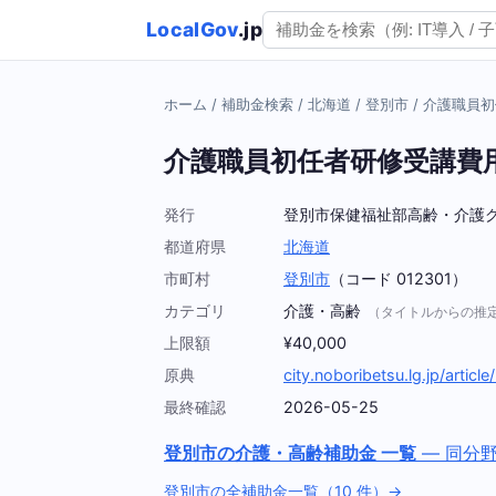
LocalGov
.jp
ホーム
/
補助金検索
/
北海道
/
登別市
/
介護職員初
介護職員初任者研修受講費
発行
登別市保健福祉部高齢・介護
都道府県
北海道
市町村
登別市
（コード 012301）
カテゴリ
介護・高齢
（タイトルからの推
上限額
¥40,000
原典
city.noboribetsu.lg.jp/arti
最終確認
2026-05-25
登別市の介護・高齢補助金 一覧
— 同分
登別市の全補助金一覧（10 件）→