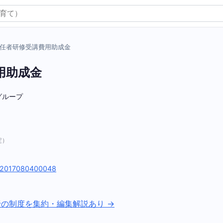
任者研修受講費用助成金
用助成金
グループ
定）
cle/2017080400048
野の制度を集約・編集解説あり →