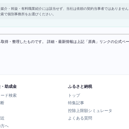
。 紹介・媒介・斡旋・有料職業紹介には該当せず、当社は依頼の契約当事者ではありま
検索で個別事務所をお選びください。
ソースから取得・整理したものです。 詳細・最新情報は上記「原典」リンクの公式
金・助成金
ふるさと納税
ワード検索
トップ
診断
特集記事
控除上限額シミュレータ
間近
よくある質問
の方へ