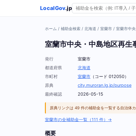
LocalGov
.jp
ホーム
/
補助金検索
/
北海道
/
室蘭市
/
室蘭市中央
室蘭市中央・中島地区再生
発行
室蘭市
都道府県
北海道
市町村
室蘭市
（コード 012050）
原典
city.muroran.lg.jp/purpose
最終確認
2026-05-15
原典リンクは 49 件の補助金を一覧する自治
室蘭市の全補助金一覧（111 件）→
概要