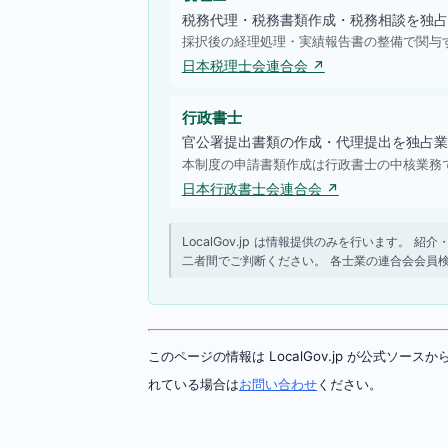
税務代理・税務書類作成・税務相談を独占
採択後の経理処理・実績報告書の整備で関与
日本税理士会連合会 ↗
行政書士
官公署提出書類の作成・代理提出を独占業
本制度の申請書類作成は行政書士の中核業務
日本行政書士会連合会 ↗
LocalGov.jp は情報提供のみを行います
二者間でご判断ください。 各士業の連合会会員
このページの情報は LocalGov.jp が公式
れている場合は
お問い合わせ
ください。