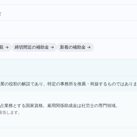
金
覧 →
締切間近の補助金 →
新着の補助金 →
）
士業の役割の解説であり、特定の事務所を推薦・斡旋するものではあり
占業務とする国家資格。雇用関係助成金は社労士の専門領域。
該当します。