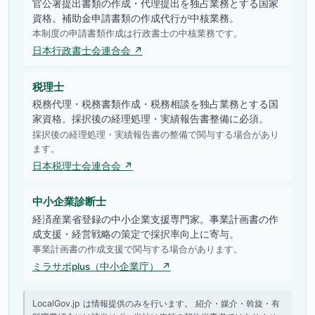
官公署提出書類の作成・代理提出を独占業務とする国家
資格。補助金申請書類の作成代行が中核業務。
本制度の申請書類作成は行政書士の中核業務です。
日本行政書士会連合会 ↗
税理士
税務代理・税務書類作成・税務相談を独占業務とする国
家資格。採択後の経理処理・実績報告書整備に必須。
採択後の経理処理・実績報告書の整備で関与する場合があり
ます。
日本税理士会連合会 ↗
中小企業診断士
経済産業省登録の中小企業支援専門家。事業計画書の作
成支援・経営戦略の策定で採択率向上に寄与。
事業計画書の作成支援で関与する場合があります。
ミラサポplus（中小企業庁） ↗
LocalGov.jp は情報提供のみを行います。 紹介・媒介・斡旋・有