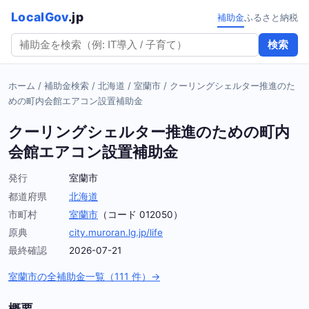
LocalGov
.jp
補助金
ふるさと納税
検索
ホーム
/
補助金検索
/
北海道
/
室蘭市
/
クーリングシェルター推進のた
めの町内会館エアコン設置補助金
クーリングシェルター推進のための町内
会館エアコン設置補助金
発行
室蘭市
都道府県
北海道
市町村
室蘭市
（コード 012050）
原典
city.muroran.lg.jp/life
最終確認
2026-07-21
室蘭市の全補助金一覧（111 件）→
概要