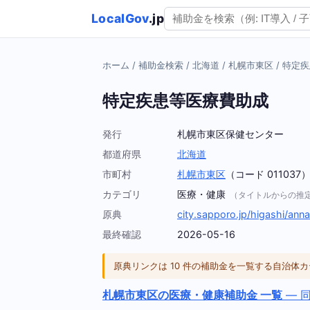
LocalGov
.jp
ホーム
/
補助金検索
/
北海道
/
札幌市東区
/
特定疾
特定疾患等医療費助成
発行
札幌市東区保健センター
都道府県
北海道
市町村
札幌市東区
（コード 011037
カテゴリ
医療・健康
（タイトルからの推
原典
city.sapporo.jp/higashi/anna
最終確認
2026-05-16
原典リンクは 10 件の補助金を一覧する自治
札幌市東区の医療・健康補助金 一覧
— 