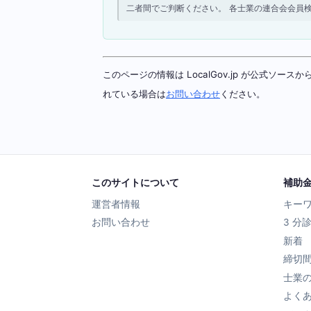
二者間でご判断ください。 各士業の連合会会員
このページの情報は LocalGov.jp が公式
れている場合は
お問い合わせ
ください。
このサイトについて
補助
運営者情報
キー
お問い合わせ
3 分
新着
締切
士業
よく