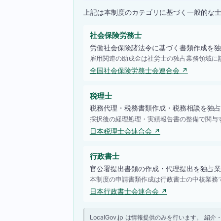
上記は本制度のカテゴリに基づく一般的な
社会保険労務士
労働社会保険諸法令に基づく書類作成を独
雇用関連の助成金は社労士の独占業務領域に
全国社会保険労務士会連合会 ↗
税理士
税務代理・税務書類作成・税務相談を独占
採択後の経理処理・実績報告書の整備で関与
日本税理士会連合会 ↗
行政書士
官公署提出書類の作成・代理提出を独占業
本制度の申請書類作成は行政書士の中核業務
日本行政書士会連合会 ↗
LocalGov.jp は情報提供のみを行います