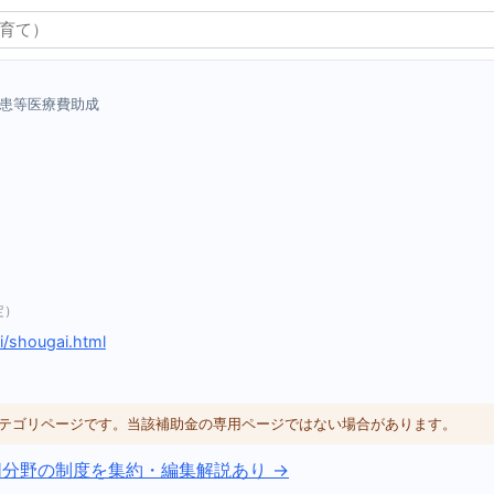
患等医療費助成
）
定）
i/shougai.html
体カテゴリページです。当該補助金の専用ページではない場合があります。
同分野の制度を集約・編集解説あり →