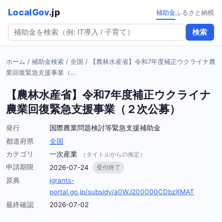
LocalGov
.jp
補助金
ふるさと納税
検索
ホーム
/
補助金検索
/
全国
/
【農林水産省】令和7年度補正ウクライナ農
業回復緊急支援事業（…
【農林水産省】令和7年度補正ウクライナ
農業回復緊急支援事業（２次公募）
発行
国際農業問題検討等緊急支援補助金
都道府県
全国
カテゴリ
一次産業
（タイトルからの推定）
申請期限
2026-07-24
受付終了
原典
jgrants-
portal.go.jp/subsidy/a0WJ200000CDbzXMAT
最終確認
2026-07-02