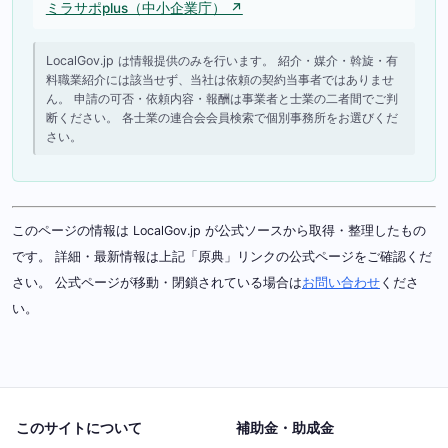
ミラサポplus（中小企業庁） ↗
LocalGov.jp は情報提供のみを行います。 紹介・媒介・斡旋・有
料職業紹介には該当せず、当社は依頼の契約当事者ではありませ
ん。 申請の可否・依頼内容・報酬は事業者と士業の二者間でご判
断ください。 各士業の連合会会員検索で個別事務所をお選びくだ
さい。
このページの情報は LocalGov.jp が公式ソースから取得・整理したもの
です。 詳細・最新情報は上記「原典」リンクの公式ページをご確認くだ
さい。 公式ページが移動・閉鎖されている場合は
お問い合わせ
くださ
い。
このサイトについて
補助金・助成金