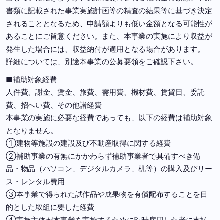
書類に記載された事業実施計画等の精査の結果等に基づき決定
されることとなるため、申請額よりも低い⾦額となる可能性が
あることにご留意ください。また、本事業の実施により収益が
発⽣した場合には、収益納付が適⽤となる場合があります。
詳細については、別途本事業の公募要領をご確認下さい。
■補助対象経費
人件費、謝金、賃金、旅費、需用費、機材費、賃貸日、委託
費、招へい費、その他諸経費
本事業の実施に必要な経費であっても、以下の経費は補助対象
となりません。
①建物等施設の建設及び不動産取得に関する経費
②補助事業の有無にかかわらず補助事業者で具備すべき備
品・物品（パソコン、デジタルカメラ、机等）の購入及びリー
ス・レンタル費用
③本事業で得られた試作品や成果物を有償配布することを目
的とした取組に要した経費
④実施主体が本事業を実施するために臨時雇用した者に支払