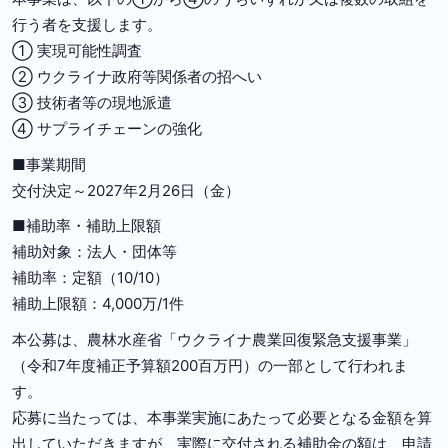
⾏う者を⽀援します。
① 実現可能性調査
② ウクライナ政府等関係者の招へい
③ 技術者等の現地派遣
④ サプライチェーンの強化
■事業期間
交付決定～2027年2月26日（金）
■補助率・補助上限額
補助対象：法人・団体等
補助率：定額（10/10）
補助上限額：4,000万/1件
本公募は、農林⽔産省「ウクライナ農業回復緊急⽀援事業」
（令和7年度補正予算額200百万円）の⼀部として⾏われま
す。
応募に当たっては、本事業実施にあたって必要となる⾦額を算
出していただきますが、実際に交付される補助⾦の額は、申請