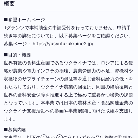
概要
■参照ホームページ
Jグランツで本補助金の申請受付を行っておりません。申請手
続き等の詳細については、以下募集ページをご確認ください。
募集ページ： https://yusyutu-ukraine2.jp/
■目的・概要
世界有数の⾷料⽣産国であるウクライナでは、ロシアによる侵
略が農業や電⼒インフラの損壊、農業労働⼒の不⾜、資機材や
収穫物のサプライチェーンの混乱等を通じ⾷料供給⼒の低下を
もたらしており、ウクライナ農業の回復は、同国の経済復興と
世界の⾷料安全保障を推進する上で極めて重要かつ喫緊の課題
となっています。本事業では⽇本の農林⽔産・⾷品関連企業の
ウクライナ⽀援活動への参画や事業展開に向けた取組を⽀援し
ます。
■募集内容
本事業は、以下の①から④のうちいずれか⼜は複数の取組を