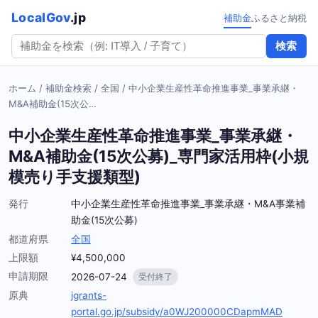
LocalGov
.jp
補助金
ふるさと納税
検索
ホーム
/
補助金検索
/
全国
/
中小企業生産性革命推進事業_事業承継・
M&A補助金(15次公…
中小企業生産性革命推進事業_事業承継・
M&A補助金(15次公募)_専門家活用枠(小規
模売り手支援類型)
発行
中小企業生産性革命推進事業_事業承継・M&A事業補
助金(15次公募)
都道府県
全国
上限額
¥4,500,000
申請期限
2026-07-24
受付終了
原典
jgrants-
portal.go.jp/subsidy/a0WJ200000CDapmMAD