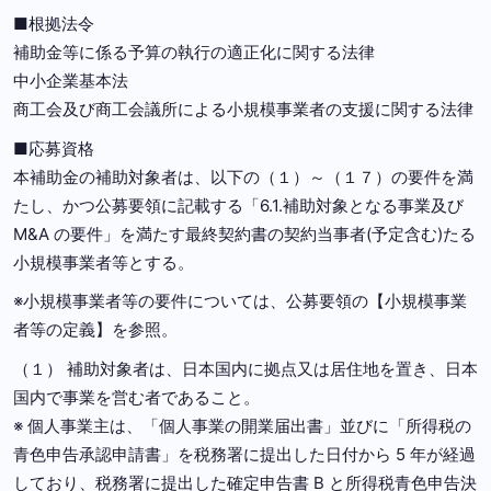
■根拠法令
補助金等に係る予算の執行の適正化に関する法律
中小企業基本法
商工会及び商工会議所による小規模事業者の支援に関する法律
■応募資格
本補助金の補助対象者は、以下の（１）～（１７）の要件を満
たし、かつ公募要領に記載する「6.1.補助対象となる事業及び
M&A の要件」を満たす最終契約書の契約当事者(予定含む)たる
小規模事業者等とする。
※小規模事業者等の要件については、公募要領の【小規模事業
者等の定義】を参照。
（１） 補助対象者は、日本国内に拠点又は居住地を置き、日本
国内で事業を営む者であること。
※ 個人事業主は、「個人事業の開業届出書」並びに「所得税の
青色申告承認申請書」を税務署に提出した日付から 5 年が経過
しており、税務署に提出した確定申告書 B と所得税青色申告決