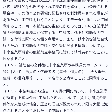
務局から国及び独立行政法人中小企業基盤整備機構に提供され
た後、統計的な処理等をされて匿名性を確保しつつ公表される
場合や、その他本公募要領に記載された利活用をされる場合が
あるため、本申請を行うことにより、本データ利用について同
意すること。尚、本補助金の審査にあたっては、中小企業庁所
管の他補助金事務局が保有する、申請者に係る他補助金の申
請・交付等に関する情報を利用する。また、効率的な補助金執
行のため、本補助金の申請・交付等に関する情報についても、
中小企業庁所管の他補助金事務局に対して情報共有することに
同意すること。
（１２） 補助金の交付後に中小企業庁や事務局のホームページ
等において、法人名・代表者名（屋号、個人名）、 法人番号、
住所（都道府県等）、テーマ名等を公表することに同意するこ
と。
（１３） 申請時点から過去 18 ヵ月の間において、中小企業庁
が所管する補助金※に申請した内容について、賃上げ加点の要
件等が未達成の場合、正当な理由が認められない限り大幅に減
点されることを了承した上で申請すること。