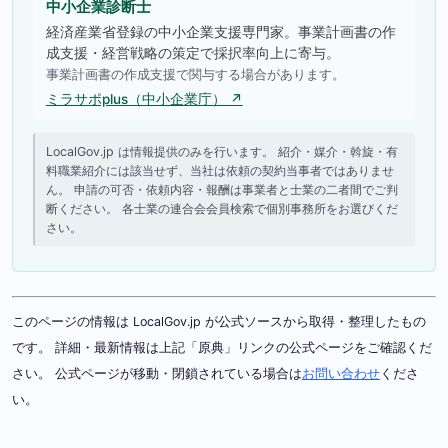
中小企業診断士
経済産業省登録の中小企業支援専門家。事業計画書の作
成支援・経営戦略の策定で採択率向上に寄与。
事業計画書の作成支援で関与する場合があります。
ミラサポplus（中小企業庁） ↗
LocalGov.jp は情報提供のみを行います。 紹介・媒介・斡旋・有
料職業紹介には該当せず、当社は依頼の契約当事者ではありませ
ん。 申請の可否・依頼内容・報酬は事業者と士業の二者間でご判
断ください。 各士業の連合会会員検索で個別事務所をお選びくだ
さい。
このページの情報は LocalGov.jp が公式ソースから取得・整理したもの
です。 詳細・最新情報は上記「原典」リンクの公式ページをご確認くだ
さい。 公式ページが移動・閉鎖されている場合は
お問い合わせ
くださ
い。