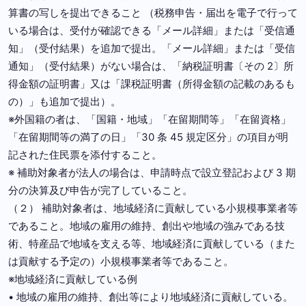
算書の写しを提出できること （税務申告・届出を電子で行って
いる場合は、受付が確認できる「メール詳細」または「受信通
知」（受付結果）を追加で提出。「メール詳細」または「受信
通知」（受付結果）がない場合は、「納税証明書〔その 2〕所
得金額の証明書」又は「課税証明書（所得金額の記載のあるも
の）」も追加で提出）。
※外国籍の者は、「国籍・地域」「在留期間等」「在留資格」
「在留期間等の満了の日」「30 条 45 規定区分」の項目が明
記された住民票を添付すること。
※ 補助対象者が法人の場合は、申請時点で設立登記および 3 期
分の決算及び申告が完了していること。
（２） 補助対象者は、地域経済に貢献している小規模事業者等
であること。地域の雇用の維持、創出や地域の強みである技
術、特産品で地域を支える等、地域経済に貢献している（また
は貢献する予定の）小規模事業者等であること。
※地域経済に貢献している例
• 地域の雇用の維持、創出等により地域経済に貢献している。