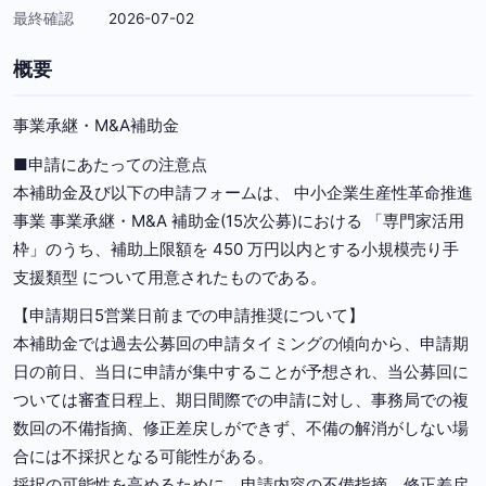
最終確認
2026-07-02
概要
事業承継・M&A補助金
■申請にあたっての注意点
本補助金及び以下の申請フォームは、 中小企業生産性革命推進
事業 事業承継・M&A 補助金(15次公募)における 「専門家活用
枠」のうち、補助上限額を 450 万円以内とする小規模売り手
支援類型 について用意されたものである。
【申請期日5営業日前までの申請推奨について】
本補助金では過去公募回の申請タイミングの傾向から、申請期
日の前日、当日に申請が集中することが予想され、当公募回に
ついては審査日程上、期日間際での申請に対し、事務局での複
数回の不備指摘、修正差戻しができず、不備の解消がしない場
合には不採択となる可能性がある。
採択の可能性を高めるために、申請内容の不備指摘、修正差戻