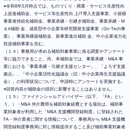
※令和8年5月時点では、ものづくり・商業・サービス生産性向
上促進補助金、サービス等生産性向 上IT導入支援事業、小規模
事業者持続化補助金、事業承継・引継ぎ補助金、事業承継・M
＆A補助 金、成長型中小企業等研究開発支援事業（Go-Tech事
業）、事業再構築補助金、新事業進出補助 金、中小企業省力化
投資補助事業を含む。
（１４）事務局が求める補助対象事業に係る調査やアンケート
等に協力できること。尚、本補助金では、事業承継・M&A 事
業における「事業承継・引継ぎ支援センター」、「よろず支援
拠点」、「中小企業活性化協議会（旧：中小企業再生支援協議
会）」の利用状況について、申請時にアンケートを実施する。
※回答内容が補助金の採択に影響することはありません。
（１５） ファイナンシャルアドバイザー（以下、「FA」とい
う。）・M&A 仲介費用を補助対象経費とする場合は、補助事
業対象者が利用した「M&A 支援機関登録制度」に登録された
FA・仲介業者に関する情報について、事務局から M&A 支援機
関登録制度事務局に対し情報提供すること及び補助事業対象者