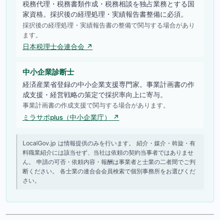
税務代理・税務書類作成・税務相談を独占業務とする国
家資格。採択後の経理処理・実績報告書整備に必須。
採択後の経理処理・実績報告書の整備で関与する場合があり
ます。
日本税理士会連合会 ↗
中小企業診断士
経済産業省登録の中小企業支援専門家。事業計画書の作
成支援・経営戦略の策定で採択率向上に寄与。
事業計画書の作成支援で関与する場合があります。
ミラサポplus（中小企業庁） ↗
LocalGov.jp は情報提供のみを行います。 紹介・媒介・斡旋・有
料職業紹介には該当せず、当社は依頼の契約当事者ではありませ
ん。 申請の可否・依頼内容・報酬は事業者と士業の二者間でご判
断ください。 各士業の連合会会員検索で個別事務所をお選びくだ
さい。