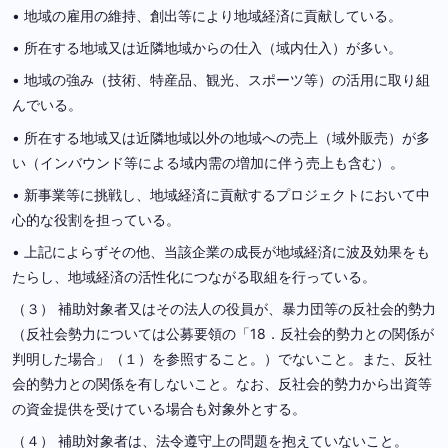
• 地域の雇用の維持、創出等により地域経済に貢献している。
• 所在する地域又は近隣地域からの仕入（域内仕入）が多い。
• 地域の強み（技術、特産品、観光、スポーツ等）の活用に取り組
んでいる。
• 所在する地域又は近隣地域以外の地域への売上（域外販売）が多
い（インバウンド等による域内需の増加に伴う売上も含む）。
• 新事業等に挑戦し、地域経済に貢献するプロジェクトにおいて中
心的な役割を担っている。
• 上記によらずその他、当該企業の成長が地域経済に波及効果をも
たらし、地域経済の活性化につながる取組を行っている。
（３） 補助対象者又はその法人の役員が、暴力団等の反社会的勢力
（反社会勢力については公募要領の「18．反社会的勢力との関係が
判明した場合」（１）を参照すること。）でないこと。また、反社
会的勢力との関係を有しないこと。なお、反社会的勢力から出資等
の資金提供を受けている場合も対象外とする。
（４） 補助対象者は、法令遵守上の問題を抱えていないこと。