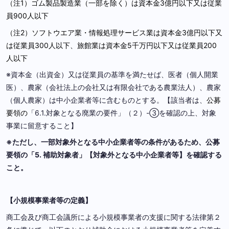
（注1）ゴム製品製造業（一部を除く）は資本金3億円以下又は従業
員900人以下
（注2）ソフトウエア業・情報処理サービス業は資本金3億円以下又
は従業員300人以下、旅館業は資本金5千万円以下又は従業員200
人以下
※資本金（出資金）又は従業員の基準を満たせば、医者（個人開業
医）、農家（会社法上の会社又は有限会社である農業法人）、農家
（個人農家）は中小企業者等に含むものとする。【該当者は、
公募
要領の
「6.1.対象となる廃業の要件」（２）-③を確認の上、対象
事業に留意すること】
※ただし、一部対象外となる中小企業者等の条件があるため、公募
要領の「5. 補助対象者」【対象外となる中小企業者等】を確認する
こと。
【小規模事業者等の定義】
商工会及び商工会議所による小規模事業者の支援に関する法律第２