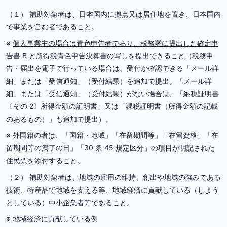
（１） 補助対象者は、日本国内に拠点又は居住地を置き、日本国内
で事業を営む者であること。
※
個人事業主の場合は青色申告者であり、税務署に提出した確定申
告書 B と所得税青色申告決算書の写しを提出できること
（税務申
告・届出を電子で行っている場合は、受付が確認できる「メール詳
細」または「受信通知」（受付結果）を追加で提出。「メール詳
細」または「受信通知」（受付結果）がない場合は、「納税証明書
〔その 2〕所得金額の証明書」又は「課税証明書（所得金額の記載
のあるもの）」も追加で提出）。
※ 外国籍の者は、「国籍・地域」「在留期間等」「在留資格」「在
留期間等の満了の日」「30 条 45 規定区分」の項目が明記された
住民票を添付すること。
（２） 補助対象者は、地域の雇用の維持、創出や地域の強みである
技術、特産品で地域を支える等、地域経済に貢献している（しよう
としている）中小企業者等であること。
※ 地域経済に貢献している例