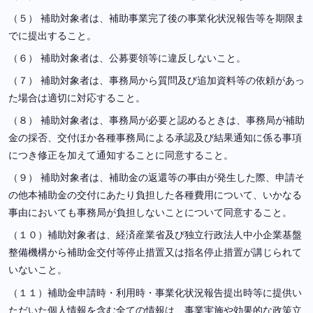
（５） 補助対象者は、補助事業完了後の事業化状況報告等を期限ま
でに提出すること。
（６） 補助対象者は、公募要領等に違反しないこと。
（７） 補助対象者は、事務局から質問及び追加資料等の依頼があっ
た場合は適切に対応すること。
（８） 補助対象者は、事務局が必要と認めるときは、事務局が補助
金の採否、交付ほか各種事務局による承認及び結果通知に係る事項
につき修正を加えて通知することに同意すること。
（９） 補助対象者は、補助金の返還等の事由が発生した際、申請そ
の他本補助金の交付にあたり負担した各種費用について、いかなる
事由においても事務局が負担しないことについて同意すること。
（１０）補助対象者は、経済産業省及び独立行政法人中小企業基盤
整備機構から補助金交付等停止措置又は指名停止措置が講じられて
いないこと。
（１１）補助金申請時・利用時・事業化状況報告提出時等に提供い
ただいた個人情報を含む全ての情報は、事業実施や効果的な政策立