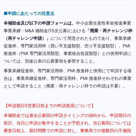
■申請にあたっての注意点
本補助金及び以下の申請フォームは、
中小企業生産性革命推進事業
事業承継・M&A 補助金(15次公募)における
「廃業・再チャレンジ枠
（再チャレンジ申請）」
について用意されたものであり、事業承継
促進枠、専門家活用枠（買い手支援類型、売り手支援類型）、PMI
推進枠（PMI 専門家活用類型、事業統合投資類型）との併用申請に
ついては、別途公表の公募要領を参照すること。
事業承継促進枠、専門家活用枠、PMI 推進枠と併用にて申請する場
合は、事業承継促進枠、専門家活用枠、PMI 推進枠それぞれの事業
として申請すること（廃業・再チャレンジ枠での申請は不要）。
【申請期日5営業日前までの申請推奨について】
本補助金では過去公募回の申請タイミングの傾向から、申請期日の
前日、当日に申請が集中することが予想され、当公募回については
審査日程上、期日間際での申請に対し、事務局での複数回の不備指