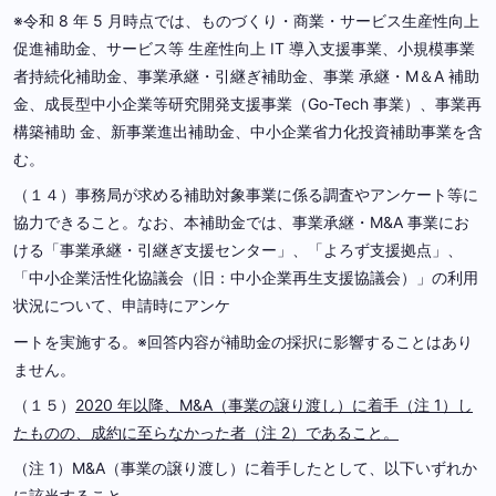
※令和 8 年 5 月時点では、ものづくり・商業・サービス生産性向上
促進補助金、サービス等 生産性向上 IT 導入支援事業、小規模事業
者持続化補助金、事業承継・引継ぎ補助金、事業 承継・M＆A 補助
金、成長型中小企業等研究開発支援事業（Go-Tech 事業）、事業再
構築補助 金、新事業進出補助金、中小企業省力化投資補助事業を含
む。
（１４）事務局が求める補助対象事業に係る調査やアンケート等に
協力できること。なお、本補助金では、事業承継・M&A 事業にお
ける「事業承継・引継ぎ支援センター」、「よろず支援拠点」、
「中小企業活性化協議会（旧：中小企業再生支援協議会）」の利用
状況について、申請時にアンケ
ートを実施する。※回答内容が補助金の採択に影響することはあり
ません。
（１５）
2020 年以降、M&A（事業の譲り渡し）に着手（注 1）し
たものの、成約に至らなかった者（注 2）であること。
（注 1）M&A（事業の譲り渡し）に着手したとして、以下いずれか
に該当すること。