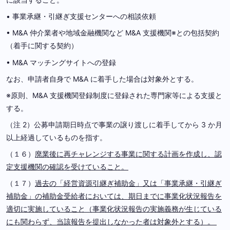
• 事業承継・引継ぎ支援センターへの相談依頼
• M&A 仲介業者や地域金融機関など M&A 支援機関※との包括契約
（着手に関する契約）
• M&A マッチングサイトへの登録
なお、申請者自身で M&A に着手した場合は対象外とする。
※原則、M&A 支援機関登録制度に登録された専門家等による支援と
する。
（注 2）公募申請期日時点で事業の譲り渡しに着手してから 3 か月
以上経過しているものを指す。
（１６）
廃業後に再チャレンジする事業に関する計画を作成し、認
定支援機関の確認を受けていること。
（１７）
過去の「経営資源引継ぎ補助金」又は「事業承継・引継ぎ
補助金」の補助金受給者においては、期日までに事業化状況報告を
適切に実施していること（事業化状況報告の実施義務が生じている
にも関わらず、当該報告を提出しなかった者は対象外とする）。