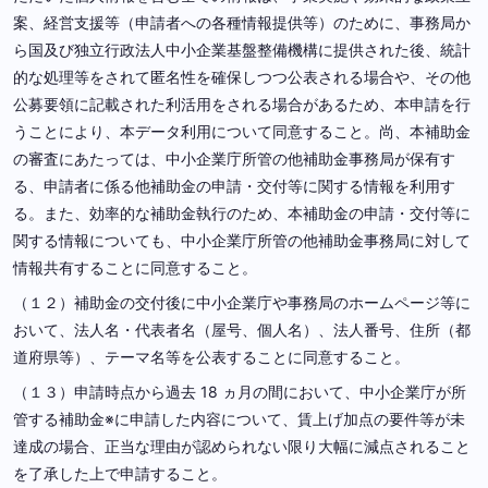
案、経営支援等（申請者への各種情報提供等）のために、事務局か
ら国及び独立行政法人中小企業基盤整備機構に提供された後、統計
的な処理等をされて匿名性を確保しつつ公表される場合や、その他
公募要領に記載された利活用をされる場合があるため、本申請を行
うことにより、本データ利用について同意すること。尚、本補助金
の審査にあたっては、中小企業庁所管の他補助金事務局が保有す
る、申請者に係る他補助金の申請・交付等に関する情報を利用す
る。また、効率的な補助金執行のため、本補助金の申請・交付等に
関する情報についても、中小企業庁所管の他補助金事務局に対して
情報共有することに同意すること。
（１２）補助金の交付後に中小企業庁や事務局のホームページ等に
おいて、法人名・代表者名（屋号、個人名）、法人番号、住所（都
道府県等）、テーマ名等を公表することに同意すること。
（１３）申請時点から過去 18 ヵ月の間において、中小企業庁が所
管する補助金※に申請した内容について、賃上げ加点の要件等が未
達成の場合、正当な理由が認められない限り大幅に減点されること
を了承した上で申請すること。