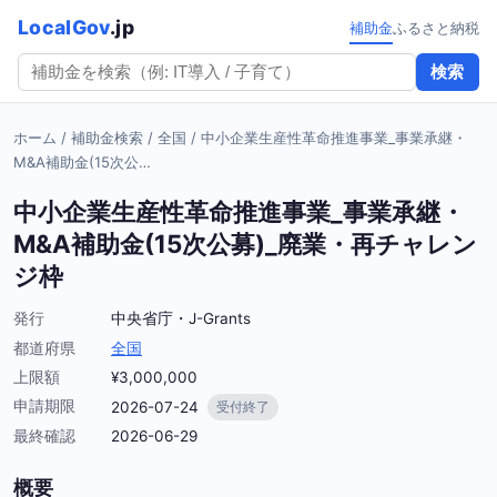
LocalGov
.jp
補助金
ふるさと納税
検索
ホーム
/
補助金検索
/
全国
/
中小企業生産性革命推進事業_事業承継・
M&A補助金(15次公…
中小企業生産性革命推進事業_事業承継・
M&A補助金(15次公募)_廃業・再チャレン
ジ枠
発行
中央省庁・J-Grants
都道府県
全国
上限額
¥3,000,000
申請期限
2026-07-24
受付終了
最終確認
2026-06-29
概要