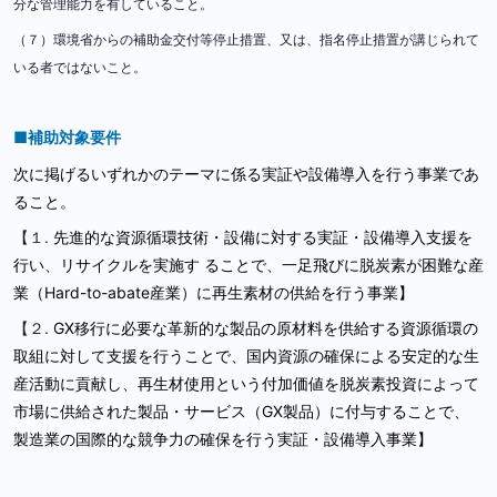
分な管理能力を有していること。
（７）環境省からの補助金交付等停止措置、又は、指名停止措置が講じられて
いる者ではないこと。
■補助対象要件
次に掲げるいずれかのテーマに係る実証や設備導入を行う事業であ
ること。
【１.
先進的な資源循環技術・設備に対する実証・設備導入支援を
行い、リサイクルを実施す ることで、一足飛びに脱炭素が困難な産
業（Hard-to-abate産業）に再生素材の供給を行う事業】
【２.
GX移行に必要な革新的な製品の原材料を供給する資源循環の
取組に対して支援を行うことで、国内資源の確保による安定的な生
産活動に貢献し、再生材使用という付加価値を脱炭素投資によって
市場に供給された製品・サービス（GX製品）に付与することで、
製造業の国際的な競争力の確保を行う実証・設備導入事業】