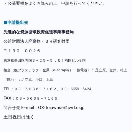
・公募要領をよくお読みの上、申請を行ってください。
■申請提出先
先進的な資源循環投資促進事業事務局
公益財団法人廃棄物・３Ｒ研究財団
〒１３０－００２６
東京都墨田区両国３－２５－５ ＪＥＩ両国ビル８階
担当（廃プラスチック・金属（e-scrap等）・蓄電池）：
足立原、金井、村上
（廃油）：足立原、小口、上島
TEL：
０３－５６３８－７１６２、
０３－6659－6424
FAX：
０３－５６３８－７１６５
問合せ先
E-mail：GX-toiawase＠jwrf.or.jp
土日祝日は除く。