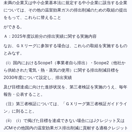
未満の企業又は中小企業基本法に規定する中小企業に該当する企業
については、その他の温室効果ガスの排出削減のための取組の提出
をもって、これらに替えること
ができる。
Ａ：2025年度以前分の排出実績に関する実施内容
なお、ＧＸリーグに参加する場合は、これらの取組を実施するもの
とみなす。
（ⅰ）国内におけるScope1（事業者自ら排出）・Scope2（他社か
ら供給された電気・熱・蒸気の使用）に関する排出削減目標を
2030年度について設定し、排出実績
及び目標達成に向けた進捗状況を、第三者検証を実施のうえ、毎年
報告・公表すること。
（注）第三者検証については、「ＧＸリーグ第三者検証ガイドライ
ン」に則ること。
（ⅱ）（ⅰ）で掲げた目標を達成できない場合にはJクレジット又は
JCMその他国内の温室効果ガス排出削減に貢献する適格クレジット