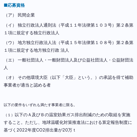
■応募資格
（ア） 民間企業
（イ） 独立行政法人通則法（平成１１年法律第１０３号）第２条第
１項に規定する独立行政法人
（ウ） 地方独立行政法人法（平成１５年法律第１０８号）第２条第
１項に規定する地方独立行政 法人
（エ） 一般社団法人・一般財団法人及び公益社団法人・公益財団法
人
（オ） その他環境大臣（以下「大臣」という。）の承認を得て補助
事業者が適当と認める者
以下の要件をいずれも満たす事業者に限る。
以下のＡ及びＢの温室効果ガス排出削減のための取組を実施
（１）
すること。ただし、地球温暖化対策推進法における算定報告制度に
基づく2022年度CO2排出量が20万ｔ