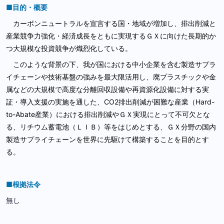
■目的・概要
カーボンニュートラルを宣言する国・地域が増加し、排出削減と
産業競争力強化・経済成長をともに実現するＧＸに向けた長期的か
つ大規模な投資競争が熾烈化している。
このような背景の下、我が国における中小企業を含む製造サプラ
イチェーンや技術基盤の強みを最大限活用し、廃プラスチックや金
属などの大規模で高度な分離回収設備や再資源化設備に対する実
証・導入支援の実施を通した、CO2排出削減が困難な産業（Hard-
to-Abate産業）における排出削減やＧＸ実現にとって不可欠とな
る、リチウム蓄電池（ＬＩＢ）等をはじめとする、ＧＸ分野の国内
製造サプライチェーンを世界に先駆けて構築することを目的とす
る。
■根拠法令
無し