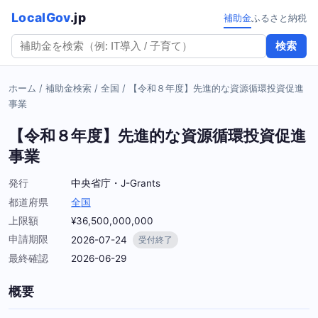
LocalGov
.jp
補助金
ふるさと納税
検索
ホーム
/
補助金検索
/
全国
/
【令和８年度】先進的な資源循環投資促進
事業
【令和８年度】先進的な資源循環投資促進
事業
発行
中央省庁・J-Grants
都道府県
全国
上限額
¥36,500,000,000
申請期限
2026-07-24
受付終了
最終確認
2026-06-29
概要