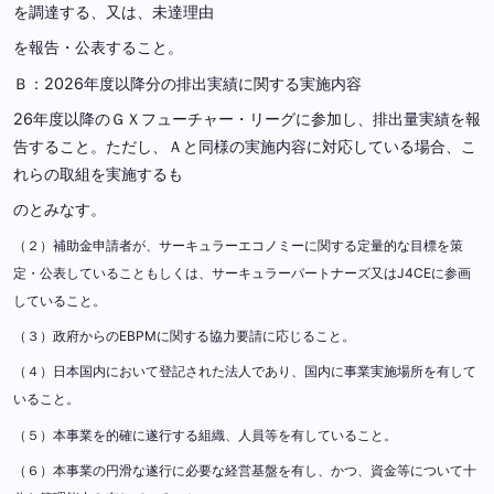
を調達する、又は、未達理由
を報告・公表すること。
Ｂ：2026年度以降分の排出実績に関する実施内容
26年度以降のＧＸフューチャー・リーグに参加し、排出量実績を報
告すること。ただし、Ａと同様の実施内容に対応している場合、こ
れらの取組を実施するも
のとみなす。
（２）補助金申請者が、サーキュラーエコノミーに関する定量的な目標を策
定・公表していることもしくは、サーキュラーパートナーズ又はJ4CEに参画
していること。
（３）政府からのEBPMに関する協力要請に応じること。
（４）日本国内において登記された法人であり、国内に事業実施場所を有して
いること。
（５）本事業を的確に遂行する組織、人員等を有していること。
（６）本事業の円滑な遂行に必要な経営基盤を有し、かつ、資金等について十