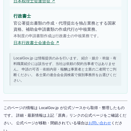
日本税理士会連合会 ↗
行政書士
官公署提出書類の作成・代理提出を独占業務とする国家
資格。補助金申請書類の作成代行が中核業務。
本制度の申請書類作成は行政書士の中核業務です。
日本行政書士会連合会 ↗
LocalGov.jp は情報提供のみを行います。 紹介・媒介・斡旋・有
料職業紹介には該当せず、当社は依頼の契約当事者ではありませ
ん。 申請の可否・依頼内容・報酬は事業者と士業の二者間でご判
断ください。 各士業の連合会会員検索で個別事務所をお選びくだ
さい。
このページの情報は LocalGov.jp が公式ソースから取得・整理したもの
です。 詳細・最新情報は上記「原典」リンクの公式ページをご確認くだ
さい。 公式ページが移動・閉鎖されている場合は
お問い合わせ
くださ
い。