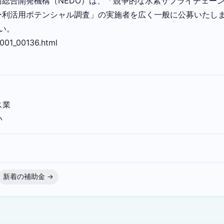
総合開発機構（NEDO）は、「競争的な水素サプライチェー
ー利活用ポテンシャル調査」の実施者を広く一般に公募いたし
さい。
001_00136.html
ス業
い
新着の補助金 →
）