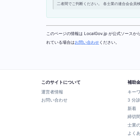
二者間でご判断ください。 各士業の連合会会員
このページの情報は LocalGov.jp が公式
れている場合は
お問い合わせ
ください。
このサイトについて
補助
運営者情報
キー
お問い合わせ
3 分
新着
締切
士業
よく