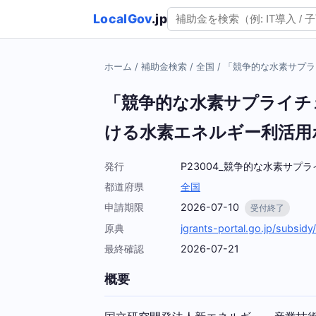
LocalGov
.jp
ホーム
/
補助金検索
/
全国
/
「競争的な水素サプラ
「競争的な水素サプライチ
ける水素エネルギー利活用
発行
P23004_競争的な水素サ
都道府県
全国
申請期限
2026-07-10
受付終了
原典
jgrants-portal.go.jp/sub
最終確認
2026-07-21
概要