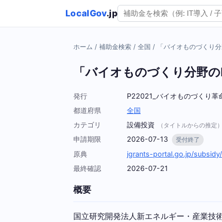
LocalGov
.jp
ホーム
/
補助金検索
/
全国
/
「バイオものづくり分
「バイオものづくり分野の
発行
P22021_バイオものづくり
都道府県
全国
カテゴリ
設備投資
（タイトルからの推定
申請期限
2026-07-13
受付終了
原典
jgrants-portal.go.jp/sub
最終確認
2026-07-21
概要
国立研究開発法人新エネルギー・産業技術