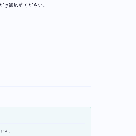
ただき御応募ください。
ません。