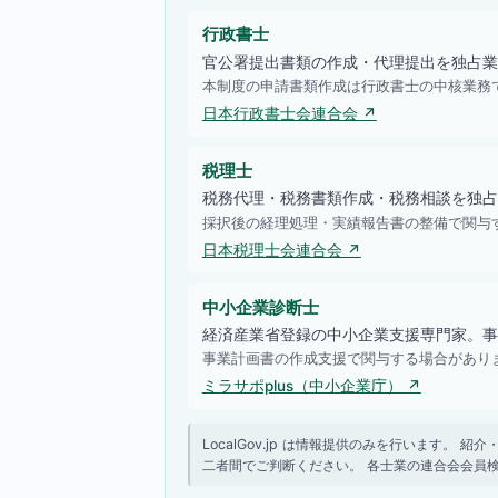
行政書士
官公署提出書類の作成・代理提出を独占業
本制度の申請書類作成は行政書士の中核業務
日本行政書士会連合会 ↗
税理士
税務代理・税務書類作成・税務相談を独占
採択後の経理処理・実績報告書の整備で関与
日本税理士会連合会 ↗
中小企業診断士
経済産業省登録の中小企業支援専門家。事
事業計画書の作成支援で関与する場合があり
ミラサポplus（中小企業庁） ↗
LocalGov.jp は情報提供のみを行います
二者間でご判断ください。 各士業の連合会会員