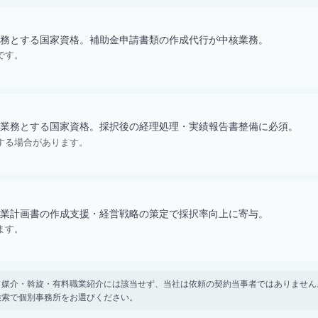
務とする国家資格。補助金申請書類の作成代行が中核業務。
です。
業務とする国家資格。採択後の経理処理・実績報告書整備に必須。
する場合があります。
業計画書の作成支援・経営戦略の策定で採択率向上に寄与。
ます。
。 紹介・媒介・斡旋・有料職業紹介には該当せず、当社は依頼の契約当事者ではありま
検索で個別事務所をお選びください。